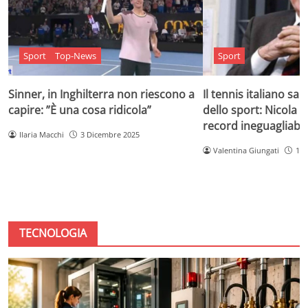
Sport
Top-News
Sport
Sinner, in Inghilterra non riescono a
Il tennis italiano sa
capire: ”È una cosa ridicola”
dello sport: Nicola Pi
record ineguagliabil
Ilaria Macchi
3 Dicembre 2025
Valentina Giungati
1 D
TECNOLOGIA