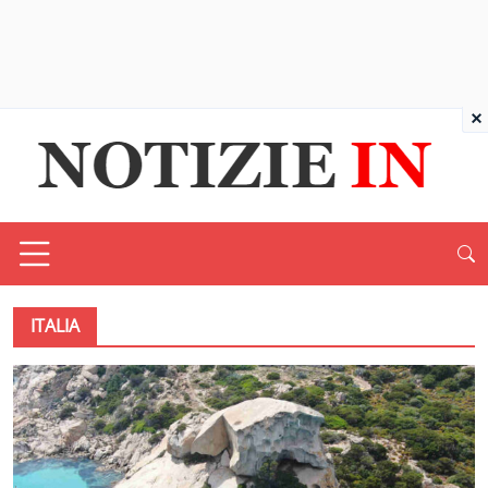
×
ITALIA