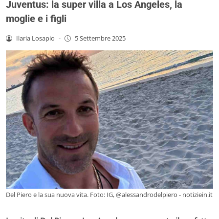
Juventus: la super villa a Los Angeles, la
moglie e i figli
Ilaria Losapio
-
5 Settembre 2025
Del Piero e la sua nuova vita. Foto: IG, @alessandrodelpiero - notiziein.it