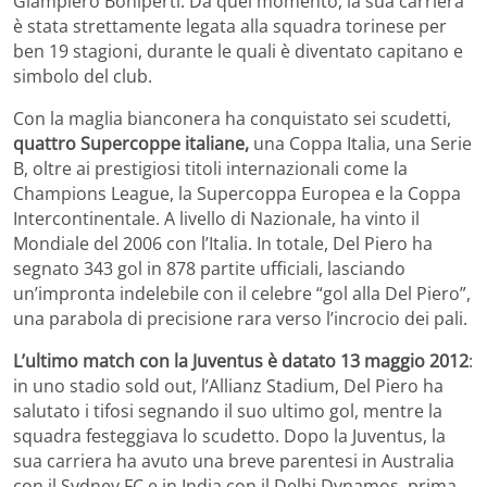
Giampiero Boniperti. Da quel momento, la sua carriera
è stata strettamente legata alla squadra torinese per
ben 19 stagioni, durante le quali è diventato capitano e
simbolo del club.
Con la maglia bianconera ha conquistato sei scudetti,
quattro Supercoppe italiane,
una Coppa Italia, una Serie
B, oltre ai prestigiosi titoli internazionali come la
Champions League, la Supercoppa Europea e la Coppa
Intercontinentale. A livello di Nazionale, ha vinto il
Mondiale del 2006 con l’Italia. In totale, Del Piero ha
segnato 343 gol in 878 partite ufficiali, lasciando
un’impronta indelebile con il celebre “gol alla Del Piero”,
una parabola di precisione rara verso l’incrocio dei pali.
L’ultimo match con la Juventus è datato 13 maggio 2012
:
in uno stadio sold out, l’Allianz Stadium, Del Piero ha
salutato i tifosi segnando il suo ultimo gol, mentre la
squadra festeggiava lo scudetto. Dopo la Juventus, la
sua carriera ha avuto una breve parentesi in Australia
con il Sydney FC e in India con il Delhi Dynamos, prima