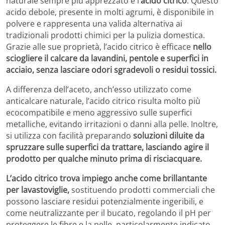
naturale sempre più apprezzato è l’
acido citrico
. Questo
acido debole, presente in molti agrumi, è disponibile in
polvere e rappresenta una valida alternativa ai
tradizionali prodotti chimici per la pulizia domestica.
Grazie alle sue proprietà, l’acido citrico è efficace
nello
sciogliere il calcare da lavandini, pentole e superfici in
acciaio, senza lasciare odori sgradevoli o residui tossici.
A differenza dell’aceto, anch’esso utilizzato come
anticalcare naturale, l’acido citrico risulta molto più
ecocompatibile e meno aggressivo sulle superfici
metalliche, evitando irritazioni o danni alla pelle. Inoltre,
si utilizza con facilità preparando
soluzioni diluite da
spruzzare sulle superfici da trattare, lasciando agire il
prodotto per qualche minuto prima di risciacquare.
L’acido citrico trova impiego anche come brillantante
per lavastoviglie,
sostituendo prodotti commerciali che
possono lasciare residui potenzialmente ingeribili, e
come neutralizzante per il bucato, regolando il pH per
proteggere le fibre e la pelle, particolarmente indicato