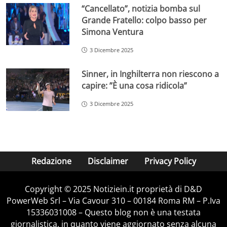
“Cancellato”, notizia bomba sul
Grande Fratello: colpo basso per
Simona Ventura
3 Dicembre 2025
Sinner, in Inghilterra non riescono a
capire: ”È una cosa ridicola”
3 Dicembre 2025
Redazione
Disclaimer
Privacy Policy
Copyright © 2025 Notiziein.it proprietà di D&D
PowerWeb Srl – Via Cavour 310 – 00184 Roma RM – P.Iva
15336031008 – Questo blog non è una testata
giornalistica, in quanto viene aggiornato senza alcuna