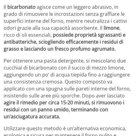
Il
bicarbonato
agisce come un leggero abrasivo, in
grado di rimuovere le incrostazioni senza graffiare le
superfici interne del forno, mentre neutralizza i cattivi
odori grazie alla sua capacità assorbente. Il
limone
,
ricco di oli essenziali,
possiede proprietà sgrassanti e
antibatteriche, sciogliendo efficacemente i residui di
grasso e lasciando un fresco profumo agrumato.
Per ottenere una pasta detergente, si mescolano due
cucchiai di bicarbonato con il succo di mezzo limone,
aggiungendo un po’ di acqua tiepida fino a raggiungere
una consistenza cremosa. Questo composto va
applicato con una spugna sulle pareti interne del forno,
insistendo sulle aree più sporche. Dopo aver lasciato
agire il rimedio per circa 15-20 minuti, si rimuovono i
residui con un panno umido, terminando con
un’asciugatura accurata.
Utilizzare questo metodo è un’alternativa economica,
ecologica e sicura per mantenere il forno pulito e