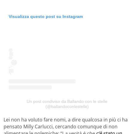
Visualizza questo post su Instagram
Un post condiviso da Ballando con le stelle
(@ballandoconlestelle)
Lei non ha voluto fare nomi, a dire qualcosa in più ci ha
pensato Milly Carlucci, cercando comunque di non
alimentare le polemiche: “L
a verità è che
c’è stato un