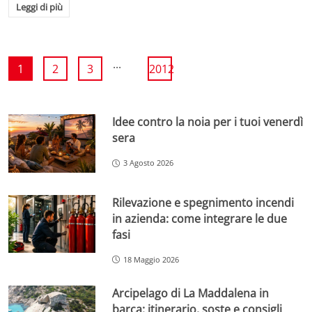
Leggi di più
...
1
2
3
2012
Idee contro la noia per i tuoi venerdì
sera
3 Agosto 2026
Rilevazione e spegnimento incendi
in azienda: come integrare le due
fasi
18 Maggio 2026
Arcipelago di La Maddalena in
barca: itinerario, soste e consigli