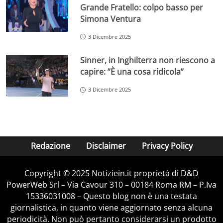
Grande Fratello: colpo basso per
Simona Ventura
3 Dicembre 2025
Sinner, in Inghilterra non riescono a
capire: ”È una cosa ridicola”
3 Dicembre 2025
Redazione
Disclaimer
Privacy Policy
Copyright © 2025 Notiziein.it proprietà di D&D
PowerWeb Srl – Via Cavour 310 – 00184 Roma RM – P.Iva
15336031008 – Questo blog non è una testata
giornalistica, in quanto viene aggiornato senza alcuna
periodicità. Non può pertanto considerarsi un prodotto