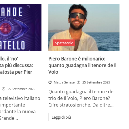
Spettacolo
o, il ‘no’
Piero Barone è milionario:
ta più discussa:
quanto guadagna il tenore de Il
batosta per Pier
Volo
Mattia Senese
25 Settembre 2025
25 Settembre 2025
Quanto guadagna il tenore del
televisivo italiano
trio de Il Volo, Piero Barone?
n importante
Cifre stratosferiche. Da oltre…
ardante la nuova
Leggi di più
 Grande…