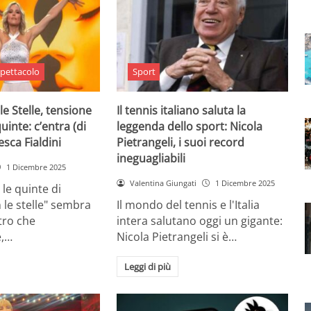
pettacolo
Sport
le Stelle, tensione
Il tennis italiano saluta la
quinte: c’entra (di
leggenda dello sport: Nicola
sca Fialdini
Pietrangeli, i suoi record
ineguagliabili
1 Dicembre 2025
Valentina Giungati
1 Dicembre 2025
 le quinte di
 le stelle" sembra
Il mondo del tennis e l'Italia
ltro che
intera salutano oggi un gigante:
,…
Nicola Pietrangeli si è…
Leggi di più