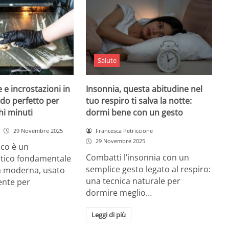
Salute
 e incrostazioni in
Insonnia, questa abitudine nel
odo perfetto per
tuo respiro ti salva la notte:
hi minuti
dormi bene con un gesto
29 Novembre 2025
Francesca Petriccione
29 Novembre 2025
rico è un
Combatti l’insonnia con un
tico fondamentale
semplice gesto legato al respiro:
na moderna, usato
una tecnica naturale per
nte per
dormire meglio…
Leggi di più