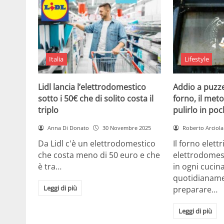
Italia
Lifestyle
Lidl lancia l’elettrodomestico
Addio a puzze
sotto i 50€ che di solito costa il
forno, il met
triplo
pulirlo in poc
Anna Di Donato
30 Novembre 2025
Roberto Arciola
Da Lidl c'è un elettrodomestico
Il forno elett
che costa meno di 50 euro e che
elettrodomes
è tra…
in ogni cuci
quotidianame
Leggi di più
preparare…
Leggi di più