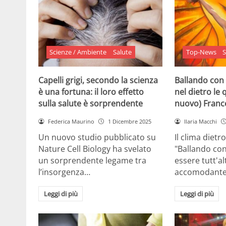
Scienze / Ambiente
Salute
Top-News
S
Capelli grigi, secondo la scienza
Ballando con 
è una fortuna: il loro effetto
nel dietro le 
sulla salute è sorprendente
nuovo) France
Federica Maurino
1 Dicembre 2025
Ilaria Macchi
Un nuovo studio pubblicato su
Il clima dietro
Nature Cell Biology ha svelato
"Ballando con
un sorprendente legame tra
essere tutt'a
l’insorgenza…
accomodante
Leggi di più
Leggi di più