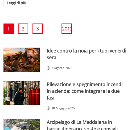
Leggi di più
...
1
2
3
2012
Idee contro la noia per i tuoi venerdì
sera
3 Agosto 2026
Rilevazione e spegnimento incendi
in azienda: come integrare le due
fasi
18 Maggio 2026
Arcipelago di La Maddalena in
barca: itinerario, soste e consigli