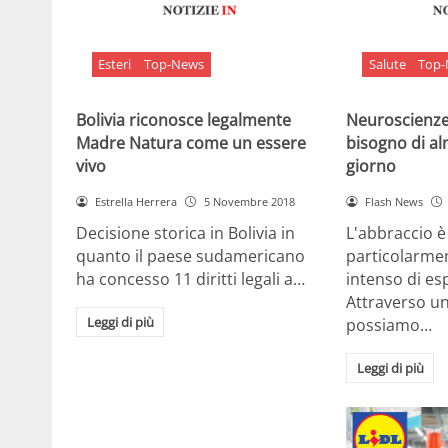
Esteri
Top-News
Salute
Top
Bolivia riconosce legalmente
Neuroscienze:
Madre Natura come un essere
bisogno di al
vivo
giorno
Estrella Herrera
5 Novembre 2018
Flash News
Decisione storica in Bolivia in
L'abbraccio 
quanto il paese sudamericano
particolarme
ha concesso 11 diritti legali a…
intenso di e
Attraverso u
Leggi di più
possiamo…
Leggi di più