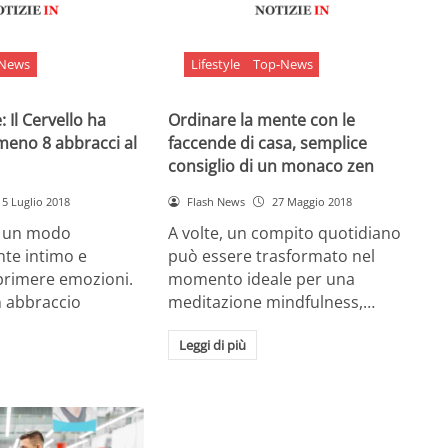
-News
Lifestyle
Top-News
 Il Cervello ha
Ordinare la mente con le
meno 8 abbracci al
faccende di casa, semplice
consiglio di un monaco zen
5 Luglio 2018
Flash News
27 Maggio 2018
è un modo
A volte, un compito quotidiano
nte intimo e
può essere trasformato nel
sprimere emozioni.
momento ideale per una
n abbraccio
meditazione mindfulness,…
Leggi di più