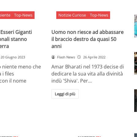
biente
Top-News
Notizie Curiose
Top-News
 Esseri Giganti
Uomo non riesce ad abbassare
onali stanno
il braccio destro da quasi 50
Terra
anni
20 Giugno 2023
Flash News
26 Aprile 2022
o niente meno che
Amar Bharati nel 1973 decise di
 i files
dedicare la sua vita alla divinità
 con il nome
indù 'Shiva'. Per…
Leggi di più