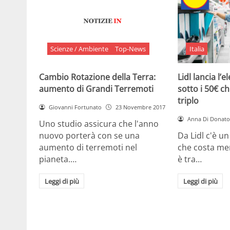
Scienze / Ambiente
Top-News
Italia
Cambio Rotazione della Terra:
Lidl lancia l’
aumento di Grandi Terremoti
sotto i 50€ ch
triplo
Giovanni Fortunato
23 Novembre 2017
Anna Di Donato
Uno studio assicura che l'anno
nuovo porterà con se una
Da Lidl c'è u
aumento di terremoti nel
che costa me
pianeta.…
è tra…
Leggi di più
Leggi di più