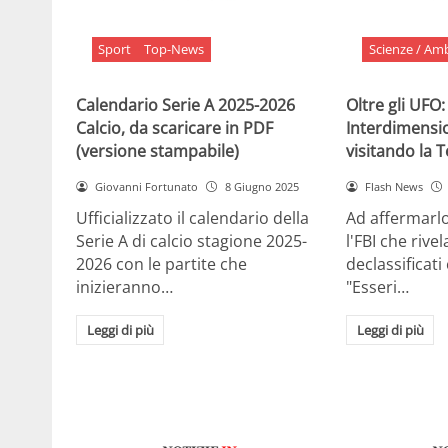
Sport
Top-News
Scienze / Am
Calendario Serie A 2025-2026
Oltre gli UFO:
Calcio, da scaricare in PDF
Interdimensi
(versione stampabile)
visitando la 
Giovanni Fortunato
8 Giugno 2025
Flash News
Ufficializzato il calendario della
Ad affermarl
Serie A di calcio stagione 2025-
l'FBI che rivela
2026 con le partite che
declassificati
inizieranno…
"Esseri…
Leggi di più
Leggi di più