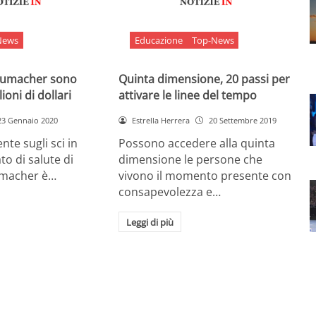
News
Educazione
Top-News
chumacher sono
Quinta dimensione, 20 passi per
ioni di dollari
attivare le linee del tempo
23 Gennaio 2020
Estrella Herrera
20 Settembre 2019
nte sugli sci in
Possono accedere alla quinta
ato di salute di
dimensione le persone che
umacher è…
vivono il momento presente con
consapevolezza e…
Leggi di più