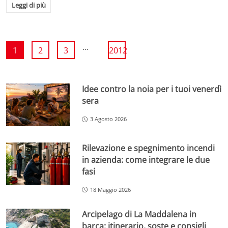
Leggi di più
...
1
2
3
2012
Idee contro la noia per i tuoi venerdì
sera
3 Agosto 2026
Rilevazione e spegnimento incendi
in azienda: come integrare le due
fasi
18 Maggio 2026
Arcipelago di La Maddalena in
barca: itinerario, soste e consigli