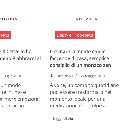
-News
Lifestyle
Top-News
 Il Cervello ha
Ordinare la mente con le
meno 8 abbracci al
faccende di casa, semplice
consiglio di un monaco zen
5 Luglio 2018
Flash News
27 Maggio 2018
è un modo
A volte, un compito quotidiano
nte intimo e
può essere trasformato nel
sprimere emozioni.
momento ideale per una
n abbraccio
meditazione mindfulness,…
Leggi di più