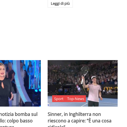
Leggi di più
Sport
Top-News
 notizia bomba sul
Sinner, in Inghilterra non
lo: colpo basso
riescono a capire: ”È una cosa