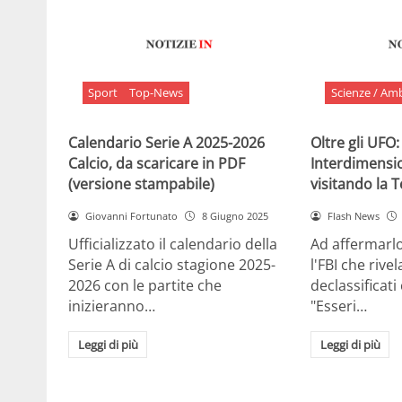
Sport
Top-News
Scienze / Am
Calendario Serie A 2025-2026
Oltre gli UFO:
Calcio, da scaricare in PDF
Interdimensi
(versione stampabile)
visitando la 
Giovanni Fortunato
8 Giugno 2025
Flash News
Ufficializzato il calendario della
Ad affermarl
Serie A di calcio stagione 2025-
l'FBI che rivela
2026 con le partite che
declassificati
inizieranno…
"Esseri…
Leggi di più
Leggi di più