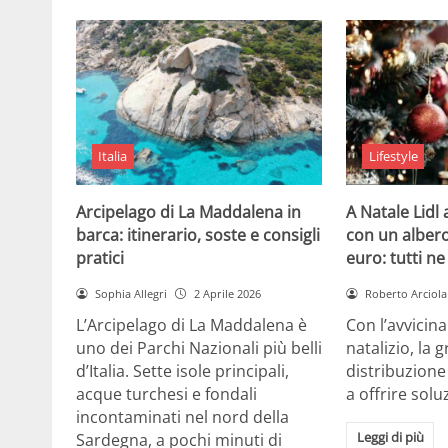
Italia
Lifestyle
Arcipelago di La Maddalena in
A Natale Lidl
barca: itinerario, soste e consigli
con un albero
pratici
euro: tutti n
Sophia Allegri
2 Aprile 2026
Roberto Arciola
L’Arcipelago di La Maddalena è
Con l’avvicin
uno dei Parchi Nazionali più belli
natalizio, la 
d’Italia. Sette isole principali,
distribuzione
acque turchesi e fondali
a offrire solu
incontaminati nel nord della
Leggi di più
Sardegna, a pochi minuti di