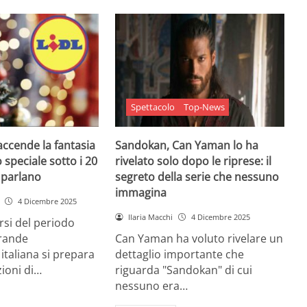
Spettacolo
Top-News
 accende la fantasia
Sandokan, Can Yaman lo ha
 speciale sotto i 20
rivelato solo dopo le riprese: il
e parlano
segreto della serie che nessuno
immagina
4 Dicembre 2025
Ilaria Macchi
4 Dicembre 2025
arsi del periodo
grande
Can Yaman ha voluto rivelare un
 italiana si prepara
dettaglio importante che
zioni di…
riguarda "Sandokan" di cui
nessuno era…