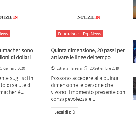
News
Educazione
Top-News
chumacher sono
Quinta dimensione, 20 passi per
ioni di dollari
attivare le linee del tempo
23 Gennaio 2020
Estrella Herrera
20 Settembre 2019
nte sugli sci in
Possono accedere alla quinta
ato di salute di
dimensione le persone che
umacher è…
vivono il momento presente con
consapevolezza e…
Leggi di più