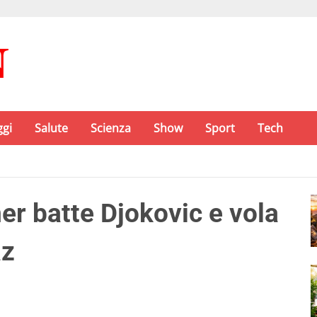
ggi
Salute
Scienza
Show
Sport
Tech
r batte Djokovic e vola
az