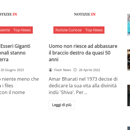
biente
Top-News
Notizie Curiose
Top-News
 Esseri Giganti
Uomo non riesce ad abbassare
onali stanno
il braccio destro da quasi 50
Terra
anni
20 Giugno 2023
Flash News
26 Aprile 2022
o niente meno che
Amar Bharati nel 1973 decise di
 i files
dedicare la sua vita alla divinità
 con il nome
indù 'Shiva'. Per…
Leggi di più