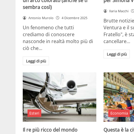
un arco colorato (anche se ti
per Simona V
sembra così)
Ilaria Macchi
Antonio Murolo
4 Dicembre 2025
Brutte notizi
Un fenomeno che tutti
Ventura e il 
crediamo di conoscere
Fratello", è s
nasconde in realtà molto più di
cancellare…
ciò che…
Leggi di più
Leggi di più
Esteri
Economia
Il re più ricco del mondo
Questa è la ci