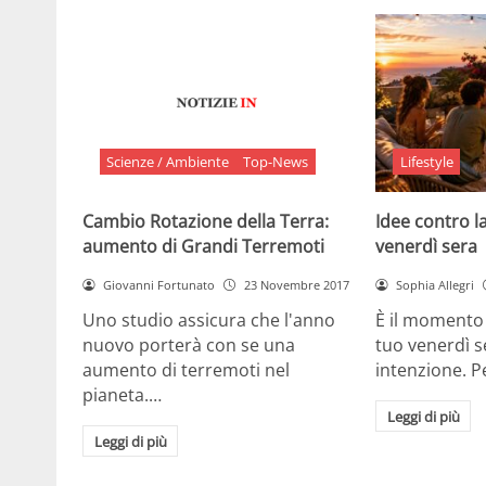
Scienze / Ambiente
Top-News
Lifestyle
Cambio Rotazione della Terra:
Idee contro la
aumento di Grandi Terremoti
venerdì sera
Giovanni Fortunato
23 Novembre 2017
Sophia Allegri
Uno studio assicura che l'anno
È il momento 
nuovo porterà con se una
tuo venerdì s
aumento di terremoti nel
intenzione. 
pianeta.…
Leggi di più
Leggi di più