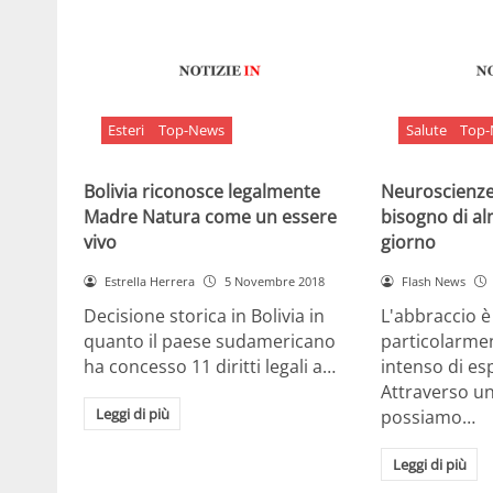
Esteri
Top-News
Salute
Top
Bolivia riconosce legalmente
Neuroscienze:
Madre Natura come un essere
bisogno di al
vivo
giorno
Estrella Herrera
5 Novembre 2018
Flash News
Decisione storica in Bolivia in
L'abbraccio 
quanto il paese sudamericano
particolarme
ha concesso 11 diritti legali a…
intenso di e
Attraverso u
Leggi di più
possiamo…
Leggi di più