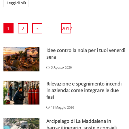
Leggi di più
...
1
2
3
2012
Idee contro la noia per i tuoi venerdì
sera
3 Agosto 2026
Rilevazione e spegnimento incendi
in azienda: come integrare le due
fasi
18 Maggio 2026
Arcipelago di La Maddalena in
barca: itinerario, soste e consigli