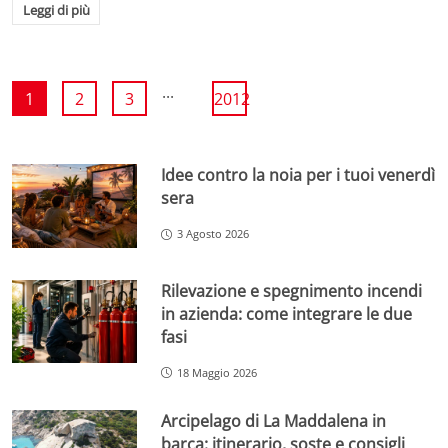
Leggi di più
...
1
2
3
2012
Idee contro la noia per i tuoi venerdì
sera
3 Agosto 2026
Rilevazione e spegnimento incendi
in azienda: come integrare le due
fasi
18 Maggio 2026
Arcipelago di La Maddalena in
barca: itinerario, soste e consigli