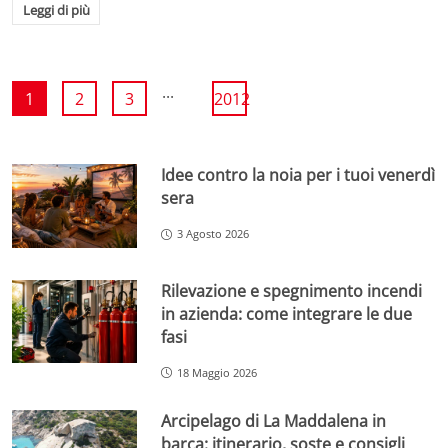
Leggi di più
...
1
2
3
2012
Idee contro la noia per i tuoi venerdì
sera
3 Agosto 2026
Rilevazione e spegnimento incendi
in azienda: come integrare le due
fasi
18 Maggio 2026
Arcipelago di La Maddalena in
barca: itinerario, soste e consigli