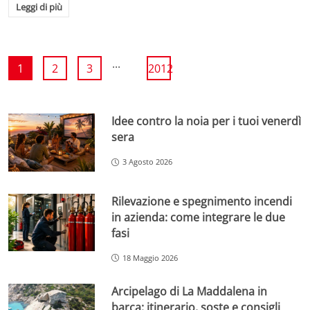
Leggi di più
...
1
2
3
2012
Idee contro la noia per i tuoi venerdì
sera
3 Agosto 2026
Rilevazione e spegnimento incendi
in azienda: come integrare le due
fasi
18 Maggio 2026
Arcipelago di La Maddalena in
barca: itinerario, soste e consigli