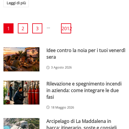
Leggi di più
...
1
2
3
2012
Idee contro la noia per i tuoi venerdì
sera
3 Agosto 2026
Rilevazione e spegnimento incendi
in azienda: come integrare le due
fasi
18 Maggio 2026
Arcipelago di La Maddalena in
barca: itinerario, soste e consigli