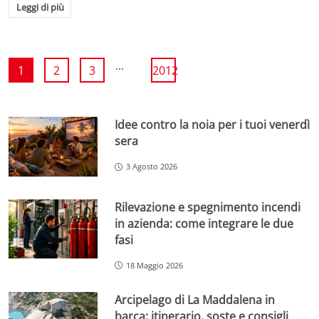
Leggi di più
...
1
2
3
2012
Idee contro la noia per i tuoi venerdì
sera
3 Agosto 2026
Rilevazione e spegnimento incendi
in azienda: come integrare le due
fasi
18 Maggio 2026
Arcipelago di La Maddalena in
barca: itinerario, soste e consigli