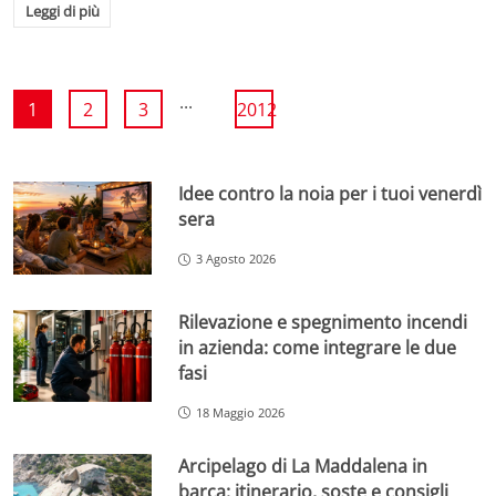
Leggi di più
...
1
2
3
2012
Idee contro la noia per i tuoi venerdì
sera
3 Agosto 2026
Rilevazione e spegnimento incendi
in azienda: come integrare le due
fasi
18 Maggio 2026
Arcipelago di La Maddalena in
barca: itinerario, soste e consigli