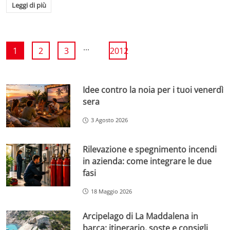
Leggi di più
...
1
2
3
2012
Idee contro la noia per i tuoi venerdì
sera
3 Agosto 2026
Rilevazione e spegnimento incendi
in azienda: come integrare le due
fasi
18 Maggio 2026
Arcipelago di La Maddalena in
barca: itinerario, soste e consigli