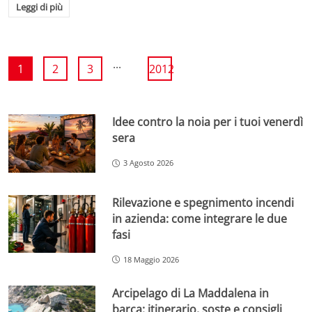
Leggi di più
...
1
2
3
2012
Idee contro la noia per i tuoi venerdì
sera
3 Agosto 2026
Rilevazione e spegnimento incendi
in azienda: come integrare le due
fasi
18 Maggio 2026
Arcipelago di La Maddalena in
barca: itinerario, soste e consigli