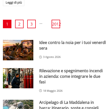
Leggi di più
...
1
2
3
2012
Idee contro la noia per i tuoi venerdì
sera
3 Agosto 2026
Rilevazione e spegnimento incendi
in azienda: come integrare le due
fasi
18 Maggio 2026
Arcipelago di La Maddalena in
barca: itinerario, soste e consigli