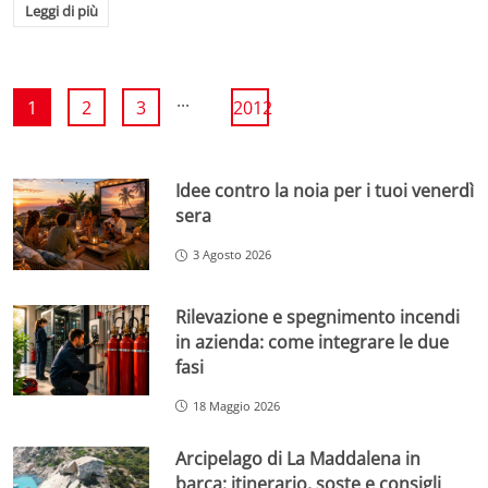
Leggi di più
...
1
2
3
2012
Idee contro la noia per i tuoi venerdì
sera
3 Agosto 2026
Rilevazione e spegnimento incendi
in azienda: come integrare le due
fasi
18 Maggio 2026
Arcipelago di La Maddalena in
barca: itinerario, soste e consigli