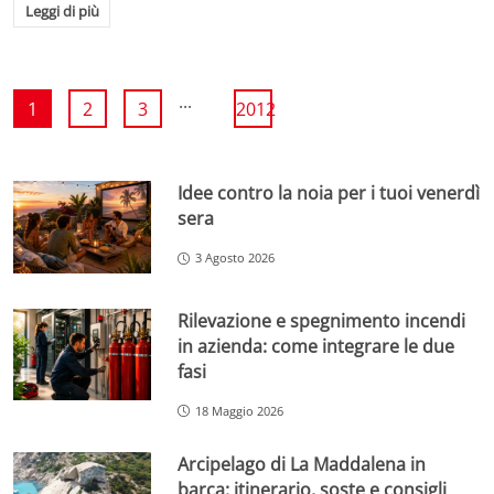
Leggi di più
...
1
2
3
2012
Idee contro la noia per i tuoi venerdì
sera
3 Agosto 2026
Rilevazione e spegnimento incendi
in azienda: come integrare le due
fasi
18 Maggio 2026
Arcipelago di La Maddalena in
barca: itinerario, soste e consigli