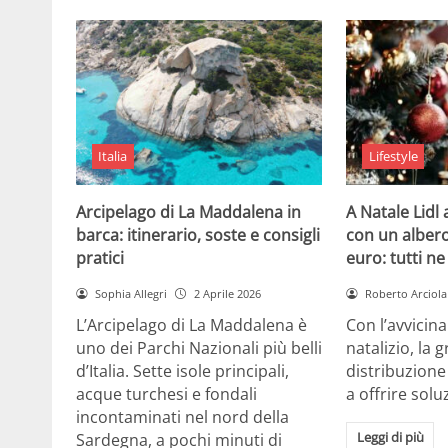
Italia
Lifestyle
Arcipelago di La Maddalena in
A Natale Lidl
barca: itinerario, soste e consigli
con un albero
pratici
euro: tutti n
Sophia Allegri
2 Aprile 2026
Roberto Arciola
L’Arcipelago di La Maddalena è
Con l’avvicin
uno dei Parchi Nazionali più belli
natalizio, la 
d’Italia. Sette isole principali,
distribuzione
acque turchesi e fondali
a offrire solu
incontaminati nel nord della
Leggi di più
Sardegna, a pochi minuti di