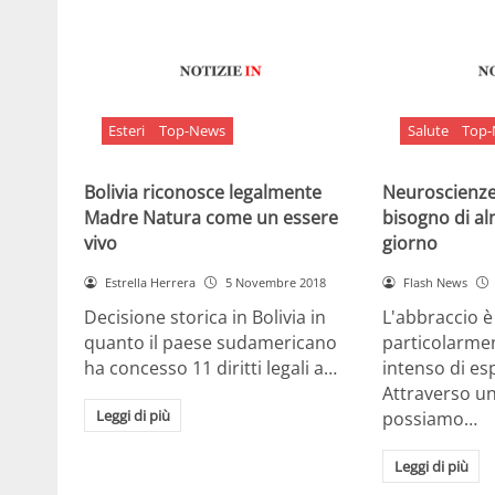
Esteri
Top-News
Salute
Top
Bolivia riconosce legalmente
Neuroscienze:
Madre Natura come un essere
bisogno di al
vivo
giorno
Estrella Herrera
5 Novembre 2018
Flash News
Decisione storica in Bolivia in
L'abbraccio 
quanto il paese sudamericano
particolarme
ha concesso 11 diritti legali a…
intenso di e
Attraverso u
Leggi di più
possiamo…
Leggi di più