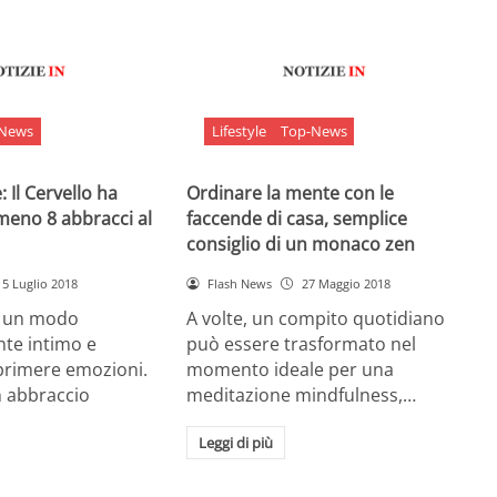
-News
Lifestyle
Top-News
 Il Cervello ha
Ordinare la mente con le
meno 8 abbracci al
faccende di casa, semplice
consiglio di un monaco zen
5 Luglio 2018
Flash News
27 Maggio 2018
è un modo
A volte, un compito quotidiano
nte intimo e
può essere trasformato nel
sprimere emozioni.
momento ideale per una
n abbraccio
meditazione mindfulness,…
Leggi di più