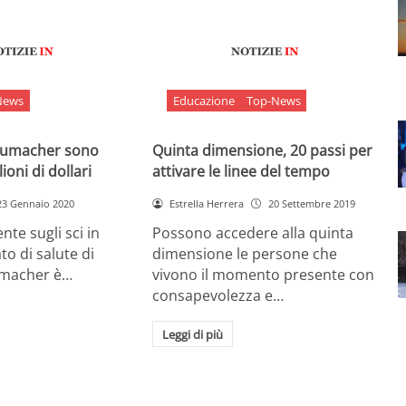
News
Educazione
Top-News
chumacher sono
Quinta dimensione, 20 passi per
ioni di dollari
attivare le linee del tempo
23 Gennaio 2020
Estrella Herrera
20 Settembre 2019
nte sugli sci in
Possono accedere alla quinta
ato di salute di
dimensione le persone che
umacher è…
vivono il momento presente con
consapevolezza e…
Leggi di più