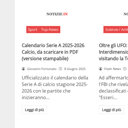
Sport
Top-News
Scienze / Am
Calendario Serie A 2025-2026
Oltre gli UFO:
Calcio, da scaricare in PDF
Interdimensi
(versione stampabile)
visitando la 
Giovanni Fortunato
8 Giugno 2025
Flash News
Ufficializzato il calendario della
Ad affermarl
Serie A di calcio stagione 2025-
l'FBI che rivela
2026 con le partite che
declassificati
inizieranno…
"Esseri…
Leggi di più
Leggi di più