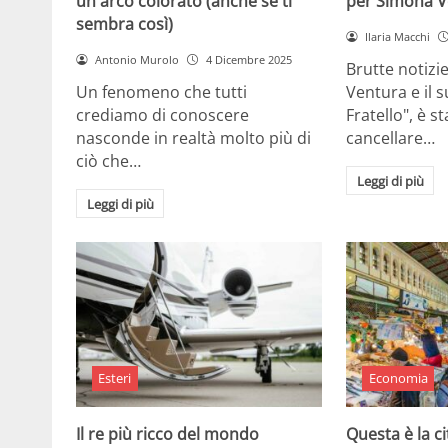
un arco colorato (anche se ti
per Simona V
sembra così)
Ilaria Macchi
Antonio Murolo
4 Dicembre 2025
Brutte notizi
Un fenomeno che tutti
Ventura e il 
crediamo di conoscere
Fratello", è s
nasconde in realtà molto più di
cancellare…
ciò che…
Leggi di più
Leggi di più
Esteri
Economia
Il re più ricco del mondo
Questa è la ci