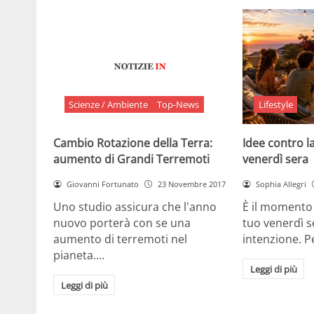
Scienze / Ambiente
Top-News
Lifestyle
Cambio Rotazione della Terra:
Idee contro la
aumento di Grandi Terremoti
venerdì sera
Giovanni Fortunato
23 Novembre 2017
Sophia Allegri
Uno studio assicura che l'anno
È il momento 
nuovo porterà con se una
tuo venerdì s
aumento di terremoti nel
intenzione. 
pianeta.…
Leggi di più
Leggi di più