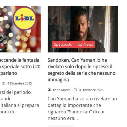
Spettacolo
Top-News
 accende la fantasia
Sandokan, Can Yaman lo ha
 speciale sotto i 20
rivelato solo dopo le riprese: il
e parlano
segreto della serie che nessuno
immagina
4 Dicembre 2025
Ilaria Macchi
4 Dicembre 2025
arsi del periodo
grande
Can Yaman ha voluto rivelare un
 italiana si prepara
dettaglio importante che
zioni di…
riguarda "Sandokan" di cui
nessuno era…