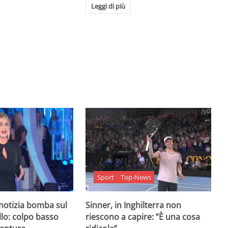
Leggi di più
Sport
Top-News
 notizia bomba sul
Sinner, in Inghilterra non
lo: colpo basso
riescono a capire: ”È una cosa