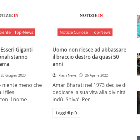
biente
Top-News
Notizie Curiose
Top-News
 Esseri Giganti
Uomo non riesce ad abbassare
onali stanno
il braccio destro da quasi 50
Terra
anni
20 Giugno 2023
Flash News
26 Aprile 2022
o niente meno che
Amar Bharati nel 1973 decise di
 i files
dedicare la sua vita alla divinità
 con il nome
indù 'Shiva'. Per…
Leggi di più