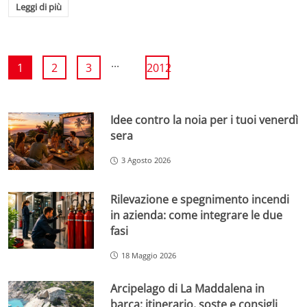
Leggi di più
...
1
2
3
2012
Idee contro la noia per i tuoi venerdì
sera
3 Agosto 2026
Rilevazione e spegnimento incendi
in azienda: come integrare le due
fasi
18 Maggio 2026
Arcipelago di La Maddalena in
barca: itinerario, soste e consigli