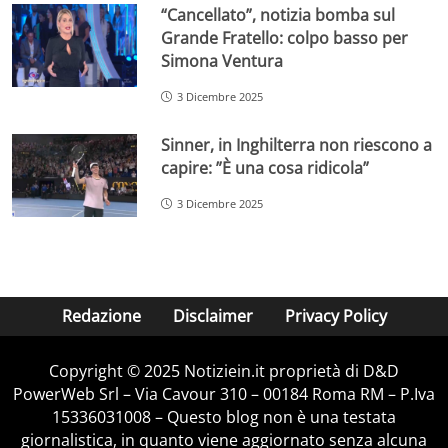
“Cancellato”, notizia bomba sul
Grande Fratello: colpo basso per
Simona Ventura
3 Dicembre 2025
Sinner, in Inghilterra non riescono a
capire: ”È una cosa ridicola”
3 Dicembre 2025
Redazione
Disclaimer
Privacy Policy
Copyright © 2025 Notiziein.it proprietà di D&D
PowerWeb Srl – Via Cavour 310 – 00184 Roma RM – P.Iva
15336031008 – Questo blog non è una testata
giornalistica, in quanto viene aggiornato senza alcuna