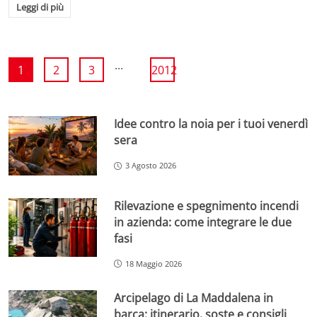
Leggi di più
...
1
2
3
2012
Idee contro la noia per i tuoi venerdì
sera
3 Agosto 2026
Rilevazione e spegnimento incendi
in azienda: come integrare le due
fasi
18 Maggio 2026
Arcipelago di La Maddalena in
barca: itinerario, soste e consigli