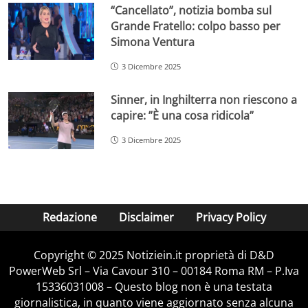
“Cancellato”, notizia bomba sul
Grande Fratello: colpo basso per
Simona Ventura
3 Dicembre 2025
Sinner, in Inghilterra non riescono a
capire: ”È una cosa ridicola”
3 Dicembre 2025
Redazione
Disclaimer
Privacy Policy
Copyright © 2025 Notiziein.it proprietà di D&D
PowerWeb Srl – Via Cavour 310 – 00184 Roma RM – P.Iva
15336031008 – Questo blog non è una testata
giornalistica, in quanto viene aggiornato senza alcuna