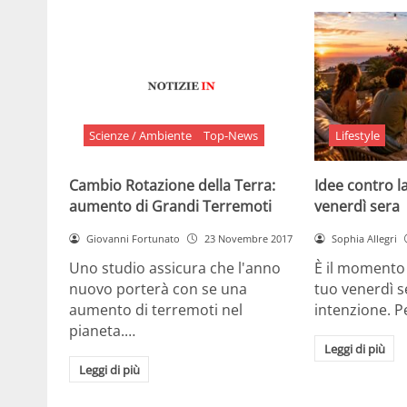
Scienze / Ambiente
Top-News
Lifestyle
Cambio Rotazione della Terra:
Idee contro la
aumento di Grandi Terremoti
venerdì sera
Giovanni Fortunato
23 Novembre 2017
Sophia Allegri
Uno studio assicura che l'anno
È il momento 
nuovo porterà con se una
tuo venerdì s
aumento di terremoti nel
intenzione. 
pianeta.…
Leggi di più
Leggi di più