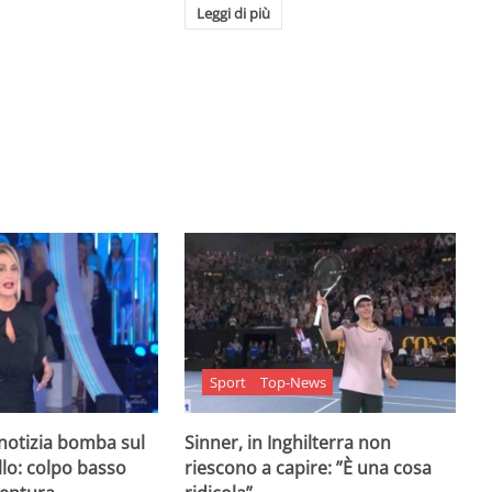
Leggi di più
Sport
Top-News
 notizia bomba sul
Sinner, in Inghilterra non
lo: colpo basso
riescono a capire: ”È una cosa