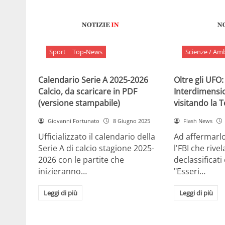
Sport
Top-News
Scienze / Am
Calendario Serie A 2025-2026
Oltre gli UFO:
Calcio, da scaricare in PDF
Interdimensi
(versione stampabile)
visitando la 
Giovanni Fortunato
8 Giugno 2025
Flash News
Ufficializzato il calendario della
Ad affermarl
Serie A di calcio stagione 2025-
l'FBI che rivela
2026 con le partite che
declassificati
inizieranno…
"Esseri…
Leggi di più
Leggi di più