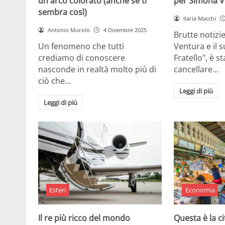
un arco colorato (anche se ti
per Simona V
sembra così)
Ilaria Macchi
Antonio Murolo
4 Dicembre 2025
Brutte notizi
Un fenomeno che tutti
Ventura e il 
crediamo di conoscere
Fratello", è s
nasconde in realtà molto più di
cancellare…
ciò che…
Leggi di più
Leggi di più
Esteri
Economia
Il re più ricco del mondo
Questa è la ci