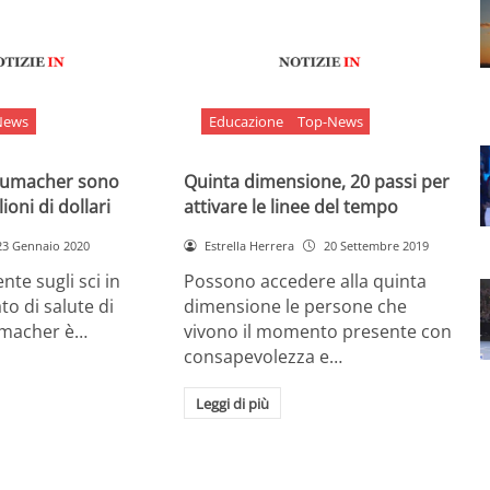
News
Educazione
Top-News
chumacher sono
Quinta dimensione, 20 passi per
ioni di dollari
attivare le linee del tempo
23 Gennaio 2020
Estrella Herrera
20 Settembre 2019
nte sugli sci in
Possono accedere alla quinta
ato di salute di
dimensione le persone che
umacher è…
vivono il momento presente con
consapevolezza e…
Leggi di più