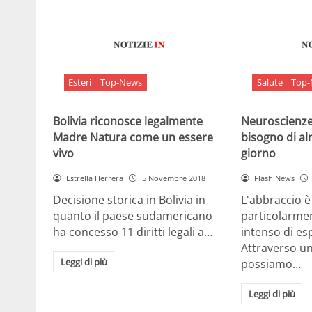
Esteri
Top-News
Salute
Top
Bolivia riconosce legalmente
Neuroscienze:
Madre Natura come un essere
bisogno di al
vivo
giorno
Estrella Herrera
5 Novembre 2018
Flash News
Decisione storica in Bolivia in
L'abbraccio 
quanto il paese sudamericano
particolarme
ha concesso 11 diritti legali a…
intenso di e
Attraverso u
Leggi di più
possiamo…
Leggi di più