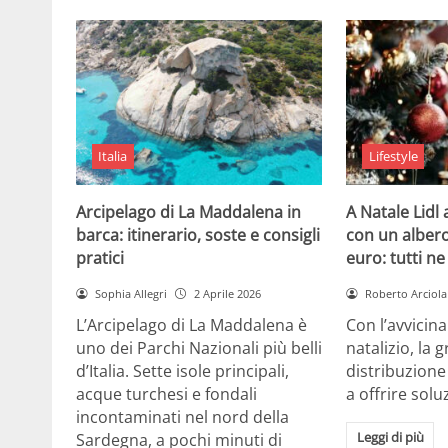
Italia
Lifestyle
Arcipelago di La Maddalena in
A Natale Lidl
barca: itinerario, soste e consigli
con un albero
pratici
euro: tutti n
Sophia Allegri
2 Aprile 2026
Roberto Arciola
L’Arcipelago di La Maddalena è
Con l’avvicin
uno dei Parchi Nazionali più belli
natalizio, la 
d’Italia. Sette isole principali,
distribuzione
acque turchesi e fondali
a offrire solu
incontaminati nel nord della
Leggi di più
Sardegna, a pochi minuti di