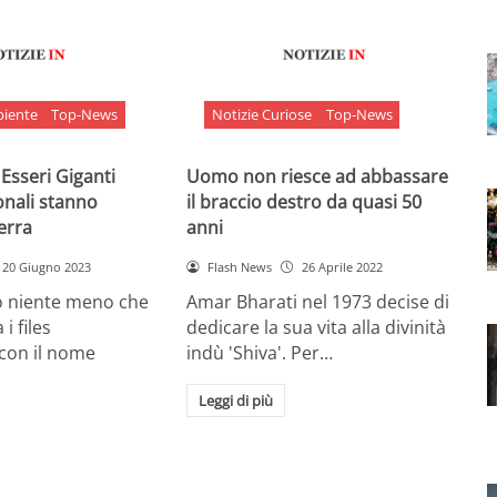
biente
Top-News
Notizie Curiose
Top-News
 Esseri Giganti
Uomo non riesce ad abbassare
onali stanno
il braccio destro da quasi 50
Terra
anni
20 Giugno 2023
Flash News
26 Aprile 2022
o niente meno che
Amar Bharati nel 1973 decise di
 i files
dedicare la sua vita alla divinità
 con il nome
indù 'Shiva'. Per…
Leggi di più