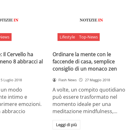
-News
Lifestyle
Top-News
 Il Cervello ha
Ordinare la mente con le
meno 8 abbracci al
faccende di casa, semplice
consiglio di un monaco zen
5 Luglio 2018
Flash News
27 Maggio 2018
è un modo
A volte, un compito quotidiano
nte intimo e
può essere trasformato nel
sprimere emozioni.
momento ideale per una
n abbraccio
meditazione mindfulness,…
Leggi di più