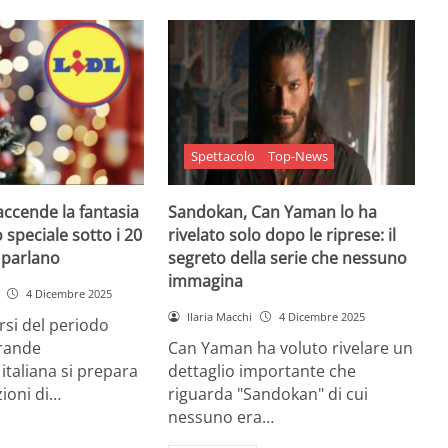
Spettacolo
Top-News
 accende la fantasia
Sandokan, Can Yaman lo ha
 speciale sotto i 20
rivelato solo dopo le riprese: il
e parlano
segreto della serie che nessuno
immagina
4 Dicembre 2025
Ilaria Macchi
4 Dicembre 2025
arsi del periodo
grande
Can Yaman ha voluto rivelare un
 italiana si prepara
dettaglio importante che
zioni di…
riguarda "Sandokan" di cui
nessuno era…