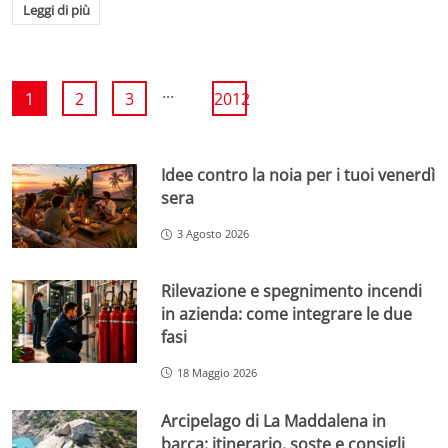
Leggi di più
...
1
2
3
2012
Idee contro la noia per i tuoi venerdì
sera
3 Agosto 2026
Rilevazione e spegnimento incendi
in azienda: come integrare le due
fasi
18 Maggio 2026
Arcipelago di La Maddalena in
barca: itinerario, soste e consigli