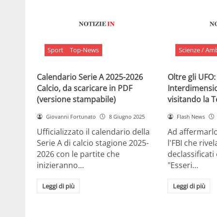
Sport
Top-News
Scienze / Am
Calendario Serie A 2025-2026
Oltre gli UFO:
Calcio, da scaricare in PDF
Interdimensi
(versione stampabile)
visitando la 
Giovanni Fortunato
8 Giugno 2025
Flash News
Ufficializzato il calendario della
Ad affermarl
Serie A di calcio stagione 2025-
l'FBI che rivela
2026 con le partite che
declassificati
inizieranno…
"Esseri…
Leggi di più
Leggi di più