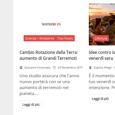
Scienze / Ambiente
Top-News
Lifestyle
Cambio Rotazione della Terra:
Idee contro la
aumento di Grandi Terremoti
venerdì sera
Giovanni Fortunato
23 Novembre 2017
Sophia Allegri
Uno studio assicura che l'anno
È il momento 
nuovo porterà con se una
tuo venerdì s
aumento di terremoti nel
intenzione. 
pianeta.…
Leggi di più
Leggi di più