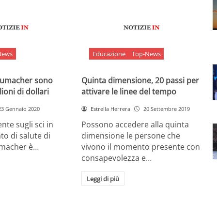
News
Educazione
Top-News
chumacher sono
Quinta dimensione, 20 passi per
ioni di dollari
attivare le linee del tempo
23 Gennaio 2020
Estrella Herrera
20 Settembre 2019
nte sugli sci in
Possono accedere alla quinta
ato di salute di
dimensione le persone che
umacher è…
vivono il momento presente con
consapevolezza e…
Leggi di più