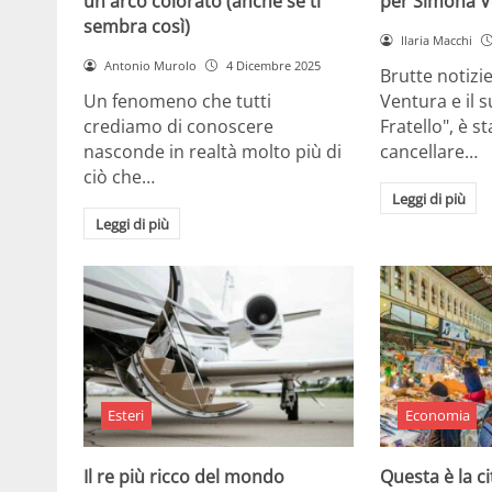
un arco colorato (anche se ti
per Simona V
sembra così)
Ilaria Macchi
Antonio Murolo
4 Dicembre 2025
Brutte notizi
Un fenomeno che tutti
Ventura e il 
crediamo di conoscere
Fratello", è s
nasconde in realtà molto più di
cancellare…
ciò che…
Leggi di più
Leggi di più
Esteri
Economia
Il re più ricco del mondo
Questa è la ci