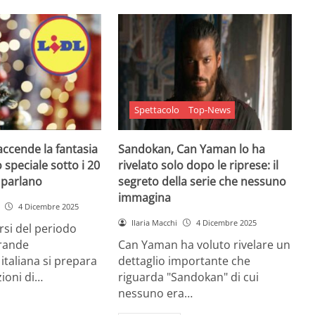
Spettacolo
Top-News
 accende la fantasia
Sandokan, Can Yaman lo ha
 speciale sotto i 20
rivelato solo dopo le riprese: il
e parlano
segreto della serie che nessuno
immagina
4 Dicembre 2025
Ilaria Macchi
4 Dicembre 2025
arsi del periodo
grande
Can Yaman ha voluto rivelare un
 italiana si prepara
dettaglio importante che
zioni di…
riguarda "Sandokan" di cui
nessuno era…