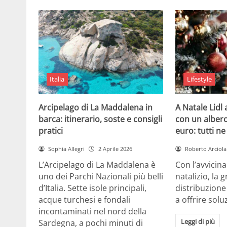
Italia
Lifestyle
Arcipelago di La Maddalena in
A Natale Lidl
barca: itinerario, soste e consigli
con un albero
pratici
euro: tutti n
Sophia Allegri
2 Aprile 2026
Roberto Arciola
L’Arcipelago di La Maddalena è
Con l’avvicin
uno dei Parchi Nazionali più belli
natalizio, la 
d’Italia. Sette isole principali,
distribuzione
acque turchesi e fondali
a offrire solu
incontaminati nel nord della
Leggi di più
Sardegna, a pochi minuti di