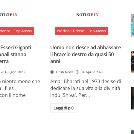
biente
Top-News
Notizie Curiose
Top-News
 Esseri Giganti
Uomo non riesce ad abbassare
onali stanno
il braccio destro da quasi 50
Terra
anni
20 Giugno 2023
Flash News
26 Aprile 2022
o niente meno che
Amar Bharati nel 1973 decise di
 i files
dedicare la sua vita alla divinità
 con il nome
indù 'Shiva'. Per…
Leggi di più