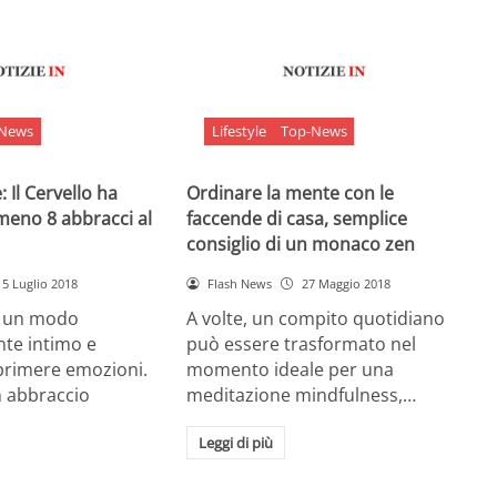
-News
Lifestyle
Top-News
 Il Cervello ha
Ordinare la mente con le
meno 8 abbracci al
faccende di casa, semplice
consiglio di un monaco zen
5 Luglio 2018
Flash News
27 Maggio 2018
è un modo
A volte, un compito quotidiano
nte intimo e
può essere trasformato nel
sprimere emozioni.
momento ideale per una
n abbraccio
meditazione mindfulness,…
Leggi di più