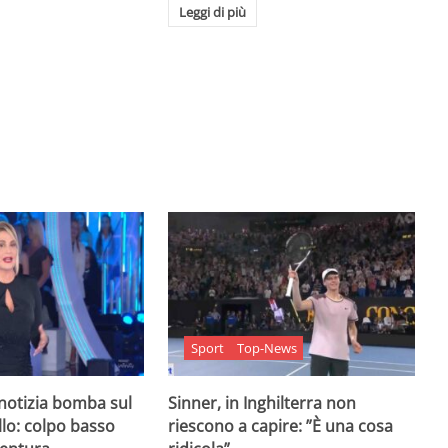
Leggi di più
Sport
Top-News
 notizia bomba sul
Sinner, in Inghilterra non
lo: colpo basso
riescono a capire: ”È una cosa