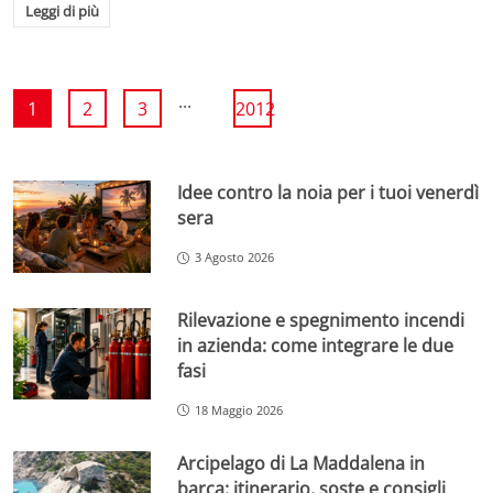
Leggi di più
...
1
2
3
2012
Idee contro la noia per i tuoi venerdì
sera
3 Agosto 2026
Rilevazione e spegnimento incendi
in azienda: come integrare le due
fasi
18 Maggio 2026
Arcipelago di La Maddalena in
barca: itinerario, soste e consigli