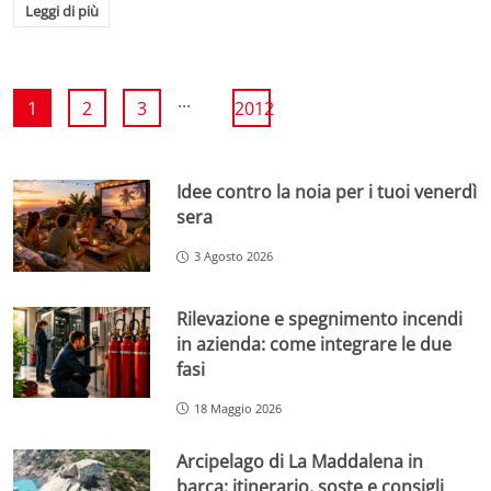
Leggi di più
...
1
2
3
2012
Idee contro la noia per i tuoi venerdì
sera
3 Agosto 2026
Rilevazione e spegnimento incendi
in azienda: come integrare le due
fasi
18 Maggio 2026
Arcipelago di La Maddalena in
barca: itinerario, soste e consigli