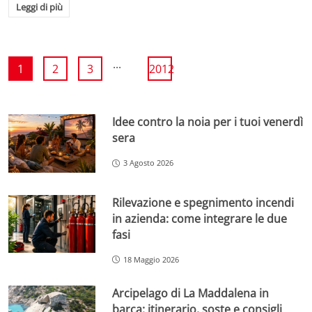
Leggi di più
...
1
2
3
2012
Idee contro la noia per i tuoi venerdì
sera
3 Agosto 2026
Rilevazione e spegnimento incendi
in azienda: come integrare le due
fasi
18 Maggio 2026
Arcipelago di La Maddalena in
barca: itinerario, soste e consigli