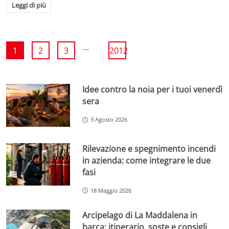
Leggi di più
...
1
2
3
2012
Idee contro la noia per i tuoi venerdì
sera
3 Agosto 2026
Rilevazione e spegnimento incendi
in azienda: come integrare le due
fasi
18 Maggio 2026
Arcipelago di La Maddalena in
barca: itinerario, soste e consigli