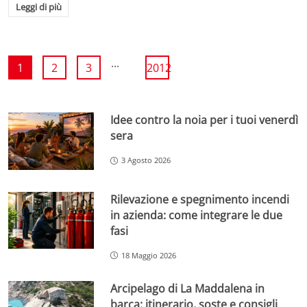
Leggi di più
...
1
2
3
2012
Idee contro la noia per i tuoi venerdì
sera
3 Agosto 2026
Rilevazione e spegnimento incendi
in azienda: come integrare le due
fasi
18 Maggio 2026
Arcipelago di La Maddalena in
barca: itinerario, soste e consigli