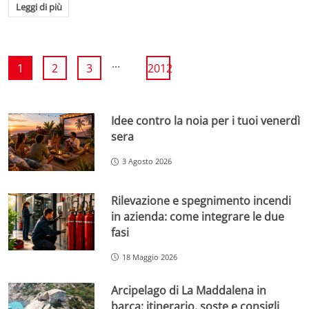
Leggi di più
...
1
2
3
2012
Idee contro la noia per i tuoi venerdì
sera
3 Agosto 2026
Rilevazione e spegnimento incendi
in azienda: come integrare le due
fasi
18 Maggio 2026
Arcipelago di La Maddalena in
barca: itinerario, soste e consigli