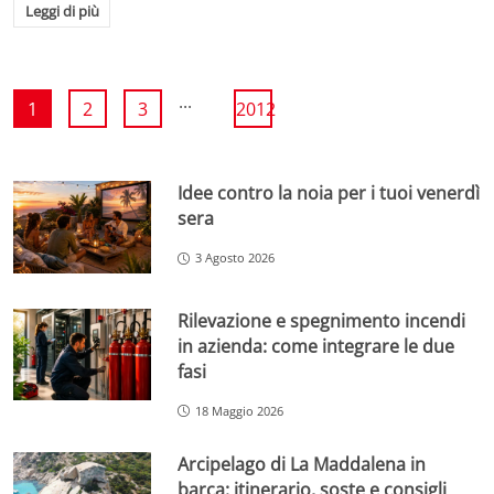
Leggi di più
...
1
2
3
2012
Idee contro la noia per i tuoi venerdì
sera
3 Agosto 2026
Rilevazione e spegnimento incendi
in azienda: come integrare le due
fasi
18 Maggio 2026
Arcipelago di La Maddalena in
barca: itinerario, soste e consigli