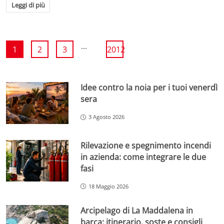
Leggi di più
...
1
2
3
2012
Idee contro la noia per i tuoi venerdì
sera
3 Agosto 2026
Rilevazione e spegnimento incendi
in azienda: come integrare le due
fasi
18 Maggio 2026
Arcipelago di La Maddalena in
barca: itinerario, soste e consigli