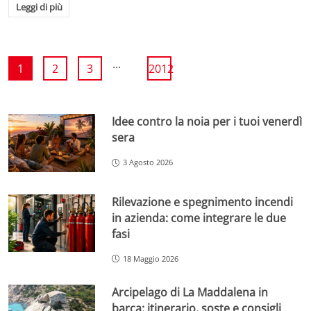
Leggi di più
...
1
2
3
2012
Idee contro la noia per i tuoi venerdì
sera
3 Agosto 2026
Rilevazione e spegnimento incendi
in azienda: come integrare le due
fasi
18 Maggio 2026
Arcipelago di La Maddalena in
barca: itinerario, soste e consigli