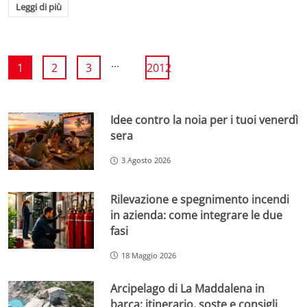
Leggi di più
...
1
2
3
2012
Idee contro la noia per i tuoi venerdì
sera
3 Agosto 2026
Rilevazione e spegnimento incendi
in azienda: come integrare le due
fasi
18 Maggio 2026
Arcipelago di La Maddalena in
barca: itinerario, soste e consigli