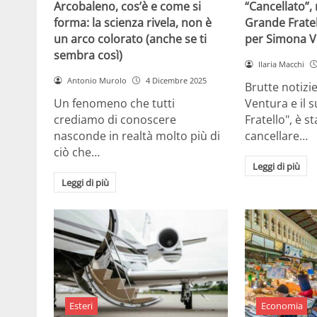
Arcobaleno, cos’è e come si
“Cancellato”,
forma: la scienza rivela, non è
Grande Fratel
un arco colorato (anche se ti
per Simona V
sembra così)
Ilaria Macchi
Antonio Murolo
4 Dicembre 2025
Brutte notizi
Un fenomeno che tutti
Ventura e il 
crediamo di conoscere
Fratello", è s
nasconde in realtà molto più di
cancellare…
ciò che…
Leggi di più
Leggi di più
Esteri
Economia