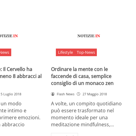
-News
Lifestyle
Top-News
 Il Cervello ha
Ordinare la mente con le
meno 8 abbracci al
faccende di casa, semplice
consiglio di un monaco zen
5 Luglio 2018
Flash News
27 Maggio 2018
è un modo
A volte, un compito quotidiano
nte intimo e
può essere trasformato nel
sprimere emozioni.
momento ideale per una
n abbraccio
meditazione mindfulness,…