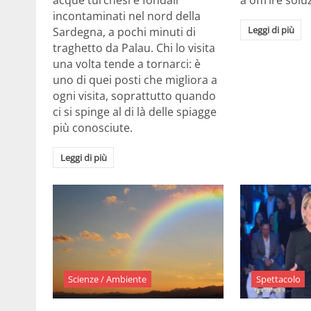
acque turchesi e fondali
a offrire solu
incontaminati nel nord della
Leggi di più
Sardegna, a pochi minuti di
traghetto da Palau. Chi lo visita
una volta tende a tornarci: è
uno di quei posti che migliora a
ogni visita, soprattutto quando
ci si spinge al di là delle spiagge
più conosciute.
Leggi di più
Scienze / Ambiente
Spettacolo