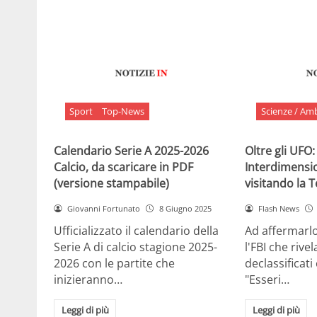
Sport
Top-News
Scienze / Am
Calendario Serie A 2025-2026
Oltre gli UFO:
Calcio, da scaricare in PDF
Interdimensi
(versione stampabile)
visitando la 
Giovanni Fortunato
8 Giugno 2025
Flash News
Ufficializzato il calendario della
Ad affermarl
Serie A di calcio stagione 2025-
l'FBI che rivela
2026 con le partite che
declassificati
inizieranno…
"Esseri…
Leggi di più
Leggi di più