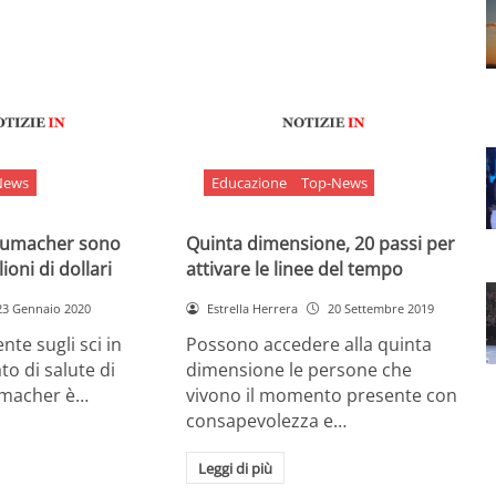
News
Educazione
Top-News
chumacher sono
Quinta dimensione, 20 passi per
ioni di dollari
attivare le linee del tempo
23 Gennaio 2020
Estrella Herrera
20 Settembre 2019
nte sugli sci in
Possono accedere alla quinta
ato di salute di
dimensione le persone che
umacher è…
vivono il momento presente con
consapevolezza e…
Leggi di più