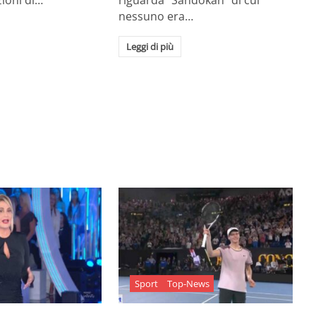
zioni di…
riguarda "Sandokan" di cui
nessuno era…
Leggi di più
Sport
Top-News