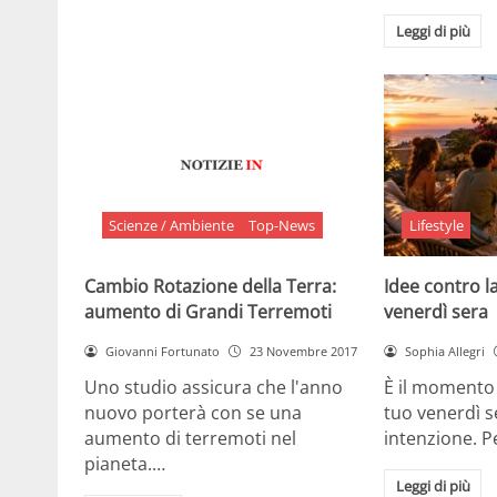
Leggi di più
Scienze / Ambiente
Top-News
Lifestyle
Cambio Rotazione della Terra:
Idee contro la
aumento di Grandi Terremoti
venerdì sera
Giovanni Fortunato
23 Novembre 2017
Sophia Allegri
Uno studio assicura che l'anno
È il momento 
nuovo porterà con se una
tuo venerdì s
aumento di terremoti nel
intenzione. 
pianeta.…
Leggi di più