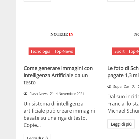
Tecnologia
Top-News
Sport
Top-
Come generare Immagini con
Le foto di S
Intelligenza Artificiale da un
pagate 1,3 mil
testo
Super Car
Flash News
4 Novembre 2021
Dal suo incide
Un sistema di intelligenza
Francia, lo st
artificiale può creare immagini
Michael Sch
basate su una riga di testo.
Leggi di più
Copie…
Leggi di più