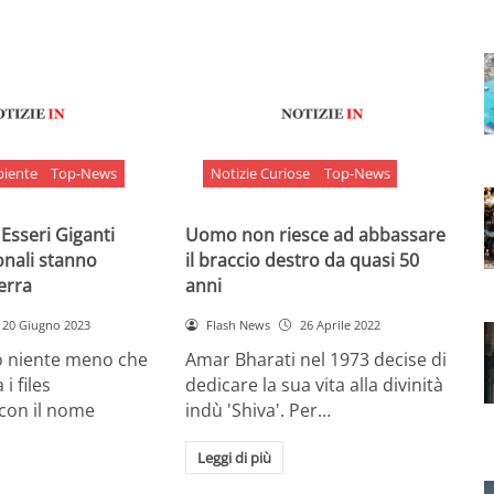
biente
Top-News
Notizie Curiose
Top-News
 Esseri Giganti
Uomo non riesce ad abbassare
onali stanno
il braccio destro da quasi 50
Terra
anni
20 Giugno 2023
Flash News
26 Aprile 2022
o niente meno che
Amar Bharati nel 1973 decise di
 i files
dedicare la sua vita alla divinità
 con il nome
indù 'Shiva'. Per…
Leggi di più