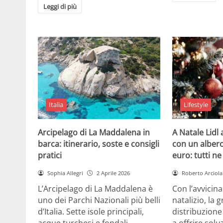
Leggi di più
Italia
Lifestyle
Arcipelago di La Maddalena in
A Natale Lidl
barca: itinerario, soste e consigli
con un albero
pratici
euro: tutti n
Sophia Allegri
2 Aprile 2026
Roberto Arciola
L’Arcipelago di La Maddalena è
Con l’avvicin
uno dei Parchi Nazionali più belli
natalizio, la 
d’Italia. Sette isole principali,
distribuzione