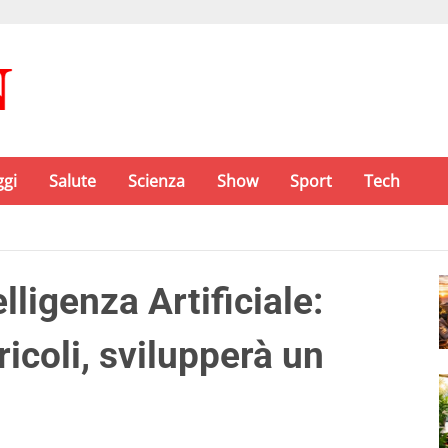
ggi
Salute
Scienza
Show
Sport
Tech
ligenza Artificiale:
icoli, svilupperà un