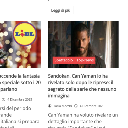
Leggi di più
Spettacolo
Top-News
 accende la fantasia
Sandokan, Can Yaman lo ha
 speciale sotto i 20
rivelato solo dopo le riprese: il
e parlano
segreto della serie che nessuno
immagina
4 Dicembre 2025
Ilaria Macchi
4 Dicembre 2025
arsi del periodo
grande
Can Yaman ha voluto rivelare un
 italiana si prepara
dettaglio importante che