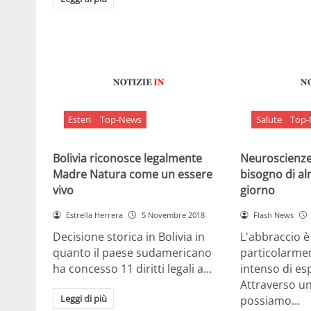
Esteri
Top-News
Salute
Top
Bolivia riconosce legalmente
Neuroscienze:
Madre Natura come un essere
bisogno di al
vivo
giorno
Estrella Herrera
5 Novembre 2018
Flash News
Decisione storica in Bolivia in
L'abbraccio 
quanto il paese sudamericano
particolarme
ha concesso 11 diritti legali a…
intenso di e
Attraverso u
Leggi di più
possiamo…