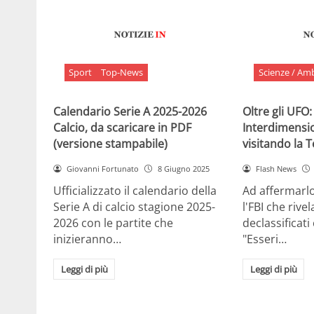
Sport
Top-News
Scienze / Am
Calendario Serie A 2025-2026
Oltre gli UFO:
Calcio, da scaricare in PDF
Interdimensi
(versione stampabile)
visitando la 
Giovanni Fortunato
8 Giugno 2025
Flash News
Ufficializzato il calendario della
Ad affermarl
Serie A di calcio stagione 2025-
l'FBI che rivela
2026 con le partite che
declassificati
inizieranno…
"Esseri…
Leggi di più
Leggi di più