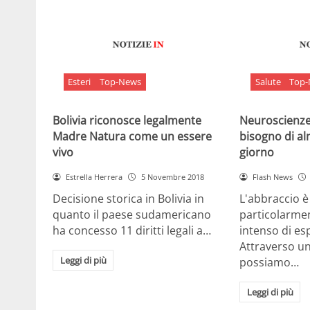
Esteri
Top-News
Salute
Top
Bolivia riconosce legalmente
Neuroscienze:
Madre Natura come un essere
bisogno di al
vivo
giorno
Estrella Herrera
5 Novembre 2018
Flash News
Decisione storica in Bolivia in
L'abbraccio 
quanto il paese sudamericano
particolarme
ha concesso 11 diritti legali a…
intenso di e
Attraverso u
Leggi di più
possiamo…
Leggi di più