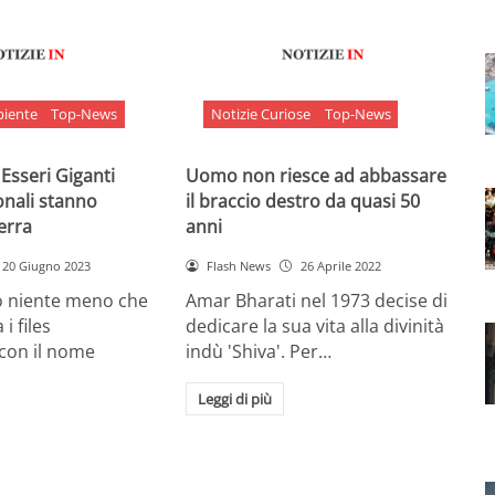
biente
Top-News
Notizie Curiose
Top-News
 Esseri Giganti
Uomo non riesce ad abbassare
onali stanno
il braccio destro da quasi 50
Terra
anni
20 Giugno 2023
Flash News
26 Aprile 2022
o niente meno che
Amar Bharati nel 1973 decise di
 i files
dedicare la sua vita alla divinità
 con il nome
indù 'Shiva'. Per…
Leggi di più