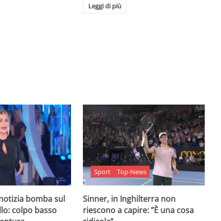
Leggi di più
Sport
Top-News
 notizia bomba sul
Sinner, in Inghilterra non
lo: colpo basso
riescono a capire: ”È una cosa