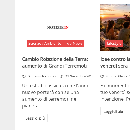
Scienze / Ambiente
Top-News
Lifestyle
Cambio Rotazione della Terra:
Idee contro la
aumento di Grandi Terremoti
venerdì sera
Giovanni Fortunato
23 Novembre 2017
Sophia Allegri
Uno studio assicura che l'anno
È il momento 
nuovo porterà con se una
tuo venerdì s
aumento di terremoti nel
intenzione. 
pianeta.…
Leggi di più
Leggi di più