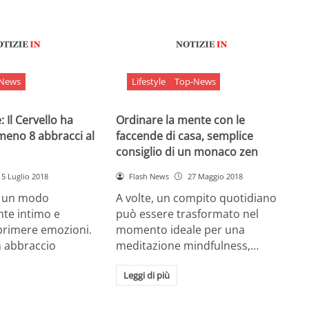
-News
Lifestyle
Top-News
 Il Cervello ha
Ordinare la mente con le
meno 8 abbracci al
faccende di casa, semplice
consiglio di un monaco zen
5 Luglio 2018
Flash News
27 Maggio 2018
è un modo
A volte, un compito quotidiano
nte intimo e
può essere trasformato nel
sprimere emozioni.
momento ideale per una
n abbraccio
meditazione mindfulness,…
Leggi di più