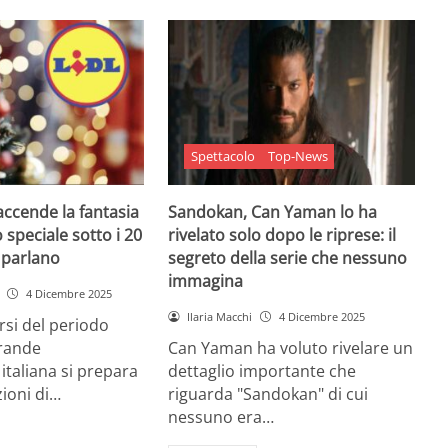
Spettacolo
Top-News
 accende la fantasia
Sandokan, Can Yaman lo ha
 speciale sotto i 20
rivelato solo dopo le riprese: il
e parlano
segreto della serie che nessuno
immagina
4 Dicembre 2025
Ilaria Macchi
4 Dicembre 2025
arsi del periodo
grande
Can Yaman ha voluto rivelare un
 italiana si prepara
dettaglio importante che
zioni di…
riguarda "Sandokan" di cui
nessuno era…