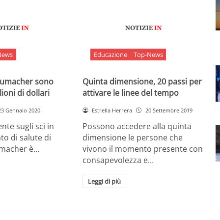
News
Educazione
Top-News
chumacher sono
Quinta dimensione, 20 passi per
ioni di dollari
attivare le linee del tempo
23 Gennaio 2020
Estrella Herrera
20 Settembre 2019
nte sugli sci in
Possono accedere alla quinta
ato di salute di
dimensione le persone che
umacher è…
vivono il momento presente con
consapevolezza e…
Leggi di più