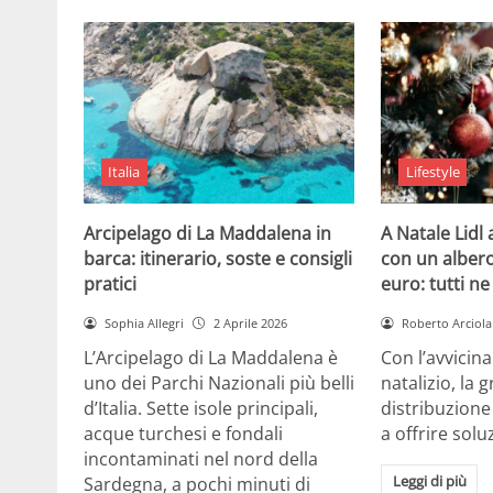
Italia
Lifestyle
Arcipelago di La Maddalena in
A Natale Lidl
barca: itinerario, soste e consigli
con un albero
pratici
euro: tutti n
Sophia Allegri
2 Aprile 2026
Roberto Arciola
L’Arcipelago di La Maddalena è
Con l’avvicin
uno dei Parchi Nazionali più belli
natalizio, la 
d’Italia. Sette isole principali,
distribuzione
acque turchesi e fondali
a offrire solu
incontaminati nel nord della
Leggi di più
Sardegna, a pochi minuti di