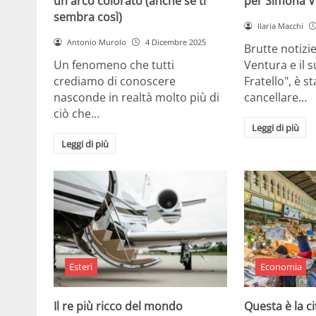
un arco colorato (anche se ti
per Simona V
sembra così)
Ilaria Macchi
Antonio Murolo
4 Dicembre 2025
Brutte notizi
Un fenomeno che tutti
Ventura e il 
crediamo di conoscere
Fratello", è s
nasconde in realtà molto più di
cancellare…
ciò che…
Leggi di più
Leggi di più
Esteri
Economia
Il re più ricco del mondo
Questa è la ci