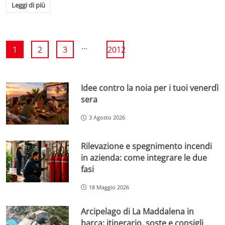
Leggi di più
...
1
2
3
2012
Idee contro la noia per i tuoi venerdì
sera
3 Agosto 2026
Rilevazione e spegnimento incendi
in azienda: come integrare le due
fasi
18 Maggio 2026
Arcipelago di La Maddalena in
barca: itinerario, soste e consigli