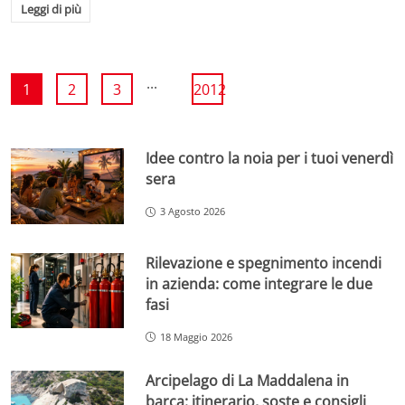
Leggi di più
...
1
2
3
2012
Idee contro la noia per i tuoi venerdì
sera
3 Agosto 2026
Rilevazione e spegnimento incendi
in azienda: come integrare le due
fasi
18 Maggio 2026
Arcipelago di La Maddalena in
barca: itinerario, soste e consigli