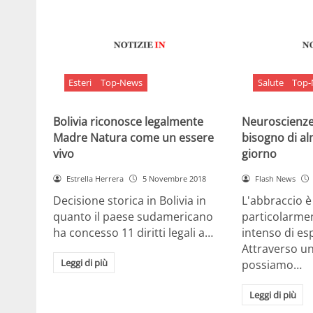
Esteri
Top-News
Salute
Top
Bolivia riconosce legalmente
Neuroscienze:
Madre Natura come un essere
bisogno di al
vivo
giorno
Estrella Herrera
5 Novembre 2018
Flash News
Decisione storica in Bolivia in
L'abbraccio 
quanto il paese sudamericano
particolarme
ha concesso 11 diritti legali a…
intenso di e
Attraverso u
Leggi di più
possiamo…
Leggi di più