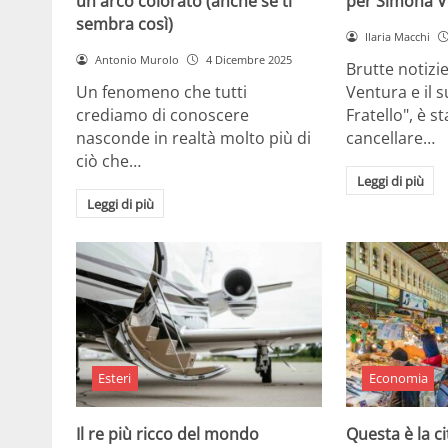
un arco colorato (anche se ti
per Simona V
sembra così)
Ilaria Macchi
Antonio Murolo
4 Dicembre 2025
Brutte notizi
Un fenomeno che tutti
Ventura e il 
crediamo di conoscere
Fratello", è s
nasconde in realtà molto più di
cancellare…
ciò che…
Leggi di più
Leggi di più
Esteri
Economia
Il re più ricco del mondo
Questa è la ci