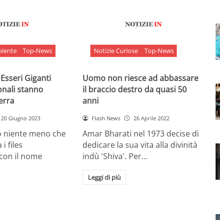
biente
Top-News
Notizie Curiose
Top-News
 Esseri Giganti
Uomo non riesce ad abbassare
onali stanno
il braccio destro da quasi 50
Terra
anni
20 Giugno 2023
Flash News
26 Aprile 2022
o niente meno che
Amar Bharati nel 1973 decise di
 i files
dedicare la sua vita alla divinità
 con il nome
indù 'Shiva'. Per…
Leggi di più