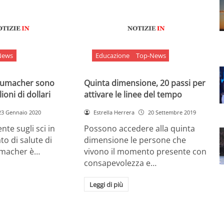
News
Educazione
Top-News
chumacher sono
Quinta dimensione, 20 passi per
ioni di dollari
attivare le linee del tempo
23 Gennaio 2020
Estrella Herrera
20 Settembre 2019
nte sugli sci in
Possono accedere alla quinta
ato di salute di
dimensione le persone che
umacher è…
vivono il momento presente con
consapevolezza e…
Leggi di più