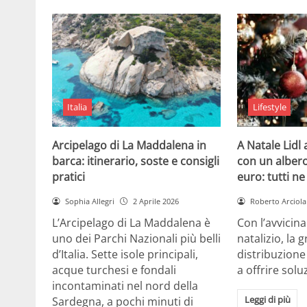
Italia
Lifestyle
Arcipelago di La Maddalena in
A Natale Lidl
barca: itinerario, soste e consigli
con un albero
pratici
euro: tutti n
Sophia Allegri
2 Aprile 2026
Roberto Arciola
L’Arcipelago di La Maddalena è
Con l’avvicin
uno dei Parchi Nazionali più belli
natalizio, la 
d’Italia. Sette isole principali,
distribuzione
acque turchesi e fondali
a offrire solu
incontaminati nel nord della
Leggi di più
Sardegna, a pochi minuti di