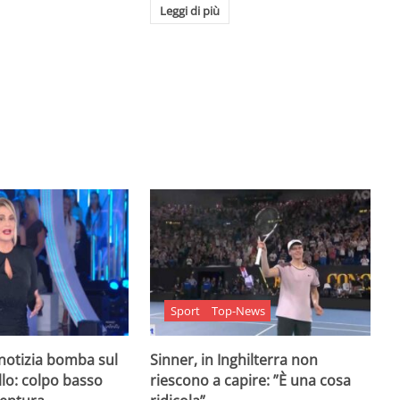
Leggi di più
Sport
Top-News
 notizia bomba sul
Sinner, in Inghilterra non
lo: colpo basso
riescono a capire: ”È una cosa