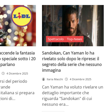
Spettacolo
Top-News
 accende la fantasia
Sandokan, Can Yaman lo ha
 speciale sotto i 20
rivelato solo dopo le riprese: il
e parlano
segreto della serie che nessuno
immagina
4 Dicembre 2025
Ilaria Macchi
4 Dicembre 2025
arsi del periodo
grande
Can Yaman ha voluto rivelare un
 italiana si prepara
dettaglio importante che
zioni di…
riguarda "Sandokan" di cui
nessuno era…