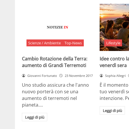
Scienze / Ambiente
Top-News
Lifestyle
Cambio Rotazione della Terra:
Idee contro la
aumento di Grandi Terremoti
venerdì sera
Giovanni Fortunato
23 Novembre 2017
Sophia Allegri
Uno studio assicura che l'anno
È il momento 
nuovo porterà con se una
tuo venerdì s
aumento di terremoti nel
intenzione. 
pianeta.…
Leggi di più
Leggi di più