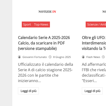
Sport
Top-News
Scienze / Am
Calendario Serie A 2025-2026
Oltre gli UFO:
Calcio, da scaricare in PDF
Interdimensi
(versione stampabile)
visitando la 
Giovanni Fortunato
8 Giugno 2025
Flash News
Ufficializzato il calendario della
Ad affermarl
Serie A di calcio stagione 2025-
l'FBI che rivela
2026 con le partite che
declassificati
inizieranno…
"Esseri…
Leggi di più
Leggi di più