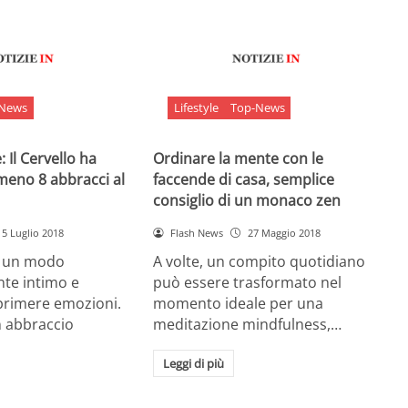
-News
Lifestyle
Top-News
 Il Cervello ha
Ordinare la mente con le
meno 8 abbracci al
faccende di casa, semplice
consiglio di un monaco zen
5 Luglio 2018
Flash News
27 Maggio 2018
è un modo
A volte, un compito quotidiano
nte intimo e
può essere trasformato nel
sprimere emozioni.
momento ideale per una
n abbraccio
meditazione mindfulness,…
Leggi di più