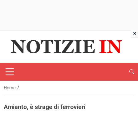
×
/
Home
Amianto, è strage di ferrovieri