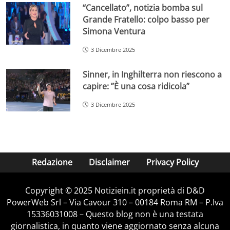
“Cancellato”, notizia bomba sul
Grande Fratello: colpo basso per
Simona Ventura
3 Dicembre 2025
Sinner, in Inghilterra non riescono a
capire: ”È una cosa ridicola”
3 Dicembre 2025
Redazione
Disclaimer
Privacy Policy
Copyright © 2025 Notiziein.it proprietà di D&D
PowerWeb Srl – Via Cavour 310 – 00184 Roma RM – P.Iva
15336031008 – Questo blog non è una testata
giornalistica, in quanto viene aggiornato senza alcuna