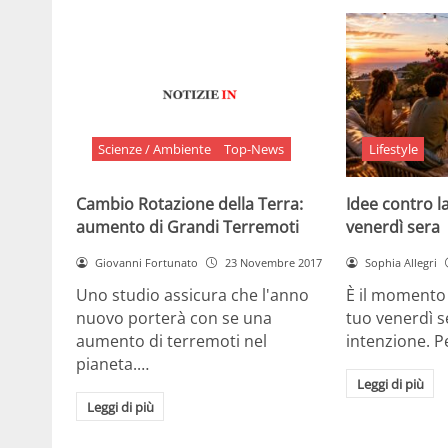
Scienze / Ambiente
Top-News
Lifestyle
Cambio Rotazione della Terra:
Idee contro la
aumento di Grandi Terremoti
venerdì sera
Giovanni Fortunato
23 Novembre 2017
Sophia Allegri
Uno studio assicura che l'anno
È il momento 
nuovo porterà con se una
tuo venerdì s
aumento di terremoti nel
intenzione. 
pianeta.…
Leggi di più
Leggi di più