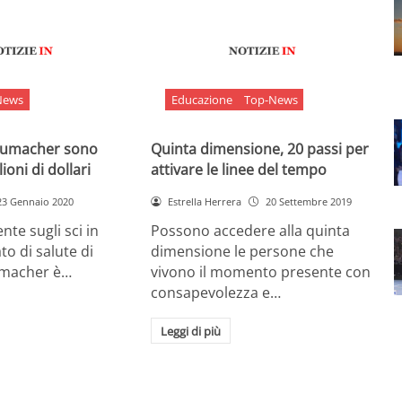
News
Educazione
Top-News
chumacher sono
Quinta dimensione, 20 passi per
ioni di dollari
attivare le linee del tempo
23 Gennaio 2020
Estrella Herrera
20 Settembre 2019
nte sugli sci in
Possono accedere alla quinta
ato di salute di
dimensione le persone che
umacher è…
vivono il momento presente con
consapevolezza e…
Leggi di più