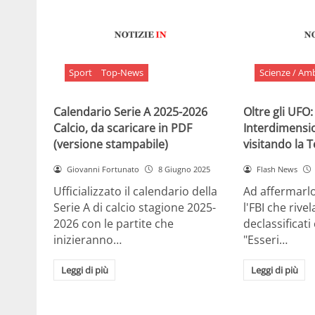
Sport
Top-News
Scienze / Am
Calendario Serie A 2025-2026
Oltre gli UFO:
Calcio, da scaricare in PDF
Interdimensi
(versione stampabile)
visitando la 
Giovanni Fortunato
8 Giugno 2025
Flash News
Ufficializzato il calendario della
Ad affermarl
Serie A di calcio stagione 2025-
l'FBI che rivela
2026 con le partite che
declassificati
inizieranno…
"Esseri…
Leggi di più
Leggi di più