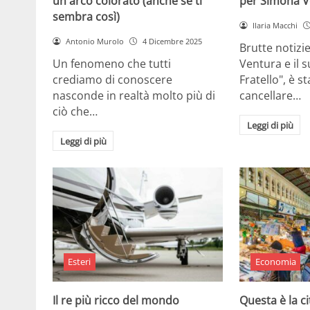
un arco colorato (anche se ti
per Simona V
sembra così)
Ilaria Macchi
Antonio Murolo
4 Dicembre 2025
Brutte notizi
Un fenomeno che tutti
Ventura e il 
crediamo di conoscere
Fratello", è s
nasconde in realtà molto più di
cancellare…
ciò che…
Leggi di più
Leggi di più
Esteri
Economia
Il re più ricco del mondo
Questa è la ci