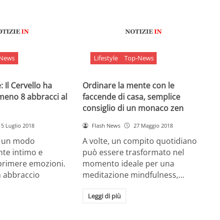
-News
Lifestyle
Top-News
 Il Cervello ha
Ordinare la mente con le
meno 8 abbracci al
faccende di casa, semplice
consiglio di un monaco zen
5 Luglio 2018
Flash News
27 Maggio 2018
è un modo
A volte, un compito quotidiano
nte intimo e
può essere trasformato nel
sprimere emozioni.
momento ideale per una
n abbraccio
meditazione mindfulness,…
Leggi di più