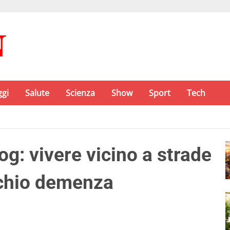
ggi
Salute
Scienza
Show
Sport
Tech
g: vivere vicino a strade
schio demenza