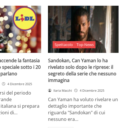
Spettacolo
Top-News
 accende la fantasia
Sandokan, Can Yaman lo ha
 speciale sotto i 20
rivelato solo dopo le riprese: il
e parlano
segreto della serie che nessuno
immagina
4 Dicembre 2025
Ilaria Macchi
4 Dicembre 2025
arsi del periodo
grande
Can Yaman ha voluto rivelare un
 italiana si prepara
dettaglio importante che
zioni di…
riguarda "Sandokan" di cui
nessuno era…