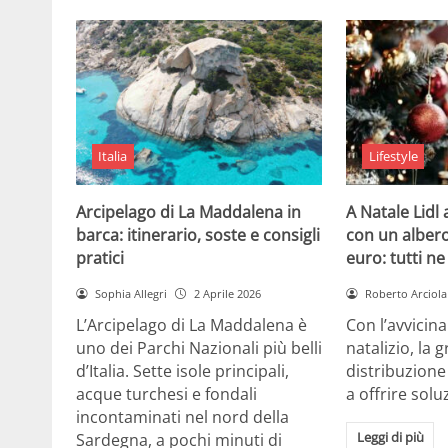
Italia
Lifestyle
Arcipelago di La Maddalena in
A Natale Lidl
barca: itinerario, soste e consigli
con un albero
pratici
euro: tutti n
Sophia Allegri
2 Aprile 2026
Roberto Arciola
L’Arcipelago di La Maddalena è
Con l’avvicin
uno dei Parchi Nazionali più belli
natalizio, la 
d’Italia. Sette isole principali,
distribuzione
acque turchesi e fondali
a offrire solu
incontaminati nel nord della
Leggi di più
Sardegna, a pochi minuti di