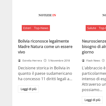
Esteri
Top-News
Salute
Top
Bolivia riconosce legalmente
Neuroscienze:
Madre Natura come un essere
bisogno di al
vivo
giorno
Estrella Herrera
5 Novembre 2018
Flash News
Decisione storica in Bolivia in
L'abbraccio 
quanto il paese sudamericano
particolarme
ha concesso 11 diritti legali a…
intenso di e
Attraverso u
Leggi di più
possiamo…
Leggi di più