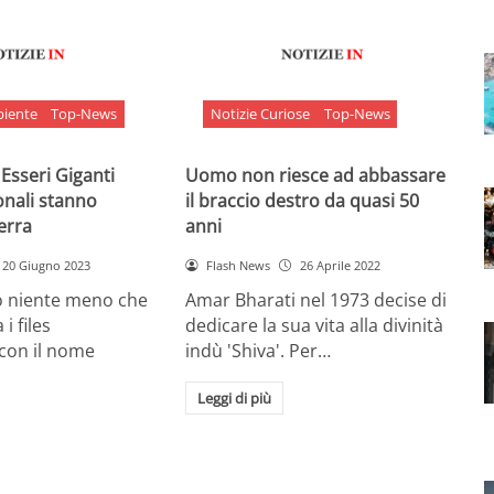
biente
Top-News
Notizie Curiose
Top-News
 Esseri Giganti
Uomo non riesce ad abbassare
onali stanno
il braccio destro da quasi 50
Terra
anni
20 Giugno 2023
Flash News
26 Aprile 2022
o niente meno che
Amar Bharati nel 1973 decise di
 i files
dedicare la sua vita alla divinità
 con il nome
indù 'Shiva'. Per…
Leggi di più