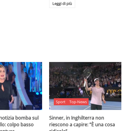
Leggi di più
Sport
Top-News
 notizia bomba sul
Sinner, in Inghilterra non
lo: colpo basso
riescono a capire: ”È una cosa