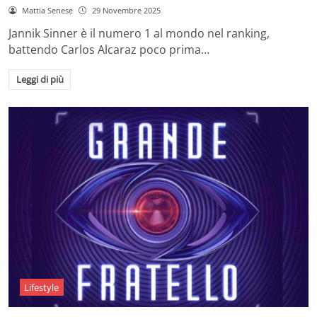
Mattia Senese
29 Novembre 2025
Jannik Sinner è il numero 1 al mondo nel ranking,
battendo Carlos Alcaraz poco prima…
Leggi di più
Lifestyle