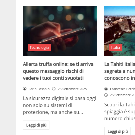
Tecnologia
Italia
Allerta truffa online: se ti arriva
La Tahiti itali
questo messaggio rischi di
segreta a nu
vedere i tuoi conti svuotati
conoscono in
Ilaria Losapio
25 Settembre 2025
Francesca Petri
25 Settembre 2
La sicurezza digitale si basa oggi
Scopri la Tahi
non solo su sistemi di
spiaggia è su
protezione, ma anche su…
numero chius
Leggi di più
Leggi di più