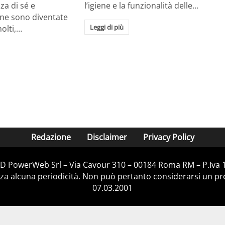
a di sé e
l’igiene e la funzionalità delle…
ione sono diventate
Leggi di più
molti,…
Redazione
Disclaimer
Privacy Policy
D&D PowerWeb Srl – Via Cavour 310 – 00184 Roma RM – P.Iva
za alcuna periodicità. Non può pertanto considerarsi un prod
07.03.2001