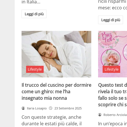
ricili risparm
in Italia…
mese: ecco 
Leggi di più
Leggi di più
Lifestyle
Lifestyle
Il trucco del cuscino per dormire
Questo test d
come un ghiro: me l’ha
rivela il tuo 
insegnato mia nonna
fallo solo se 
scoprire chi s
Ilaria Losapio
23 Settembre 2025
Roberto Arciola
Con queste strategie, anche
durante le estati più calde, il
In un’epoca in