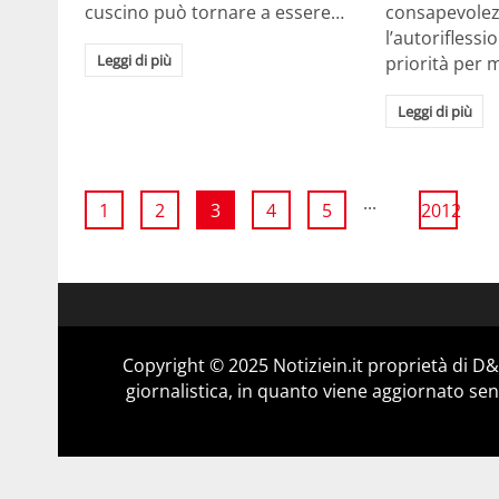
cuscino può tornare a essere…
consapevolezz
l’autorifless
Leggi di più
priorità per 
Leggi di più
...
1
2
3
4
5
2012
Copyright © 2025 Notiziein.it proprietà di 
giornalistica, in quanto viene aggiornato sen