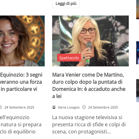
Leggi di più
Spettacolo
Equinozio: 3 segni
Mara Venier come De Martino,
everanno una forza
duro colpo dopo la puntata di
in particolare vi
Domenica In: è accaduto anche
a lei
24 Settembre 2025
Ilaria Losapio
24 Settembre 2025
dell'equinozio
La nuova stagione televisiva si
 natura si prepara
presenta ricca di sfide e colpi di
lo di equilibrio
scena, con protagonisti…