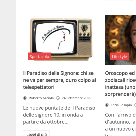
Spettacolo
Lifestyle
Il Paradiso delle Signore: chi se
Oroscopo ed 
ne va per sempre, duro colpo ai
zodiacali ric
telespettatori
inattesa (uno 
sorprenderà)
Roberto Arciola
24 Settembre 2025
Ilaria Losapio
Le nuove puntate de Il Paradiso
delle signore 10, in onda a
Con l'arrivo 
partire da ottobre…
d'autunno, la
a un nuovo cic
Leggi di più
tra…