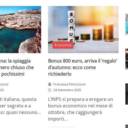
Economia
ana: la spiaggia
Bonus 800 euro, arriva il ‘regalo’
mero chiuso che
d’autunno: ecco come
 pochissimi
richiederlo
ccione
Francesca Petriccione
025
24 Settembre 2025
ti italiana, questa
L’INPS si prepara a erogare un
per segreta e a
bonus economico nel mese di
o: quasi nessuno…
ottobre, che raggiungerà
importi…